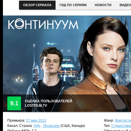
ОБЗОР СЕРИАЛА
ГИД ПО СЕРИЯМ
НОВОСТИ
ВИДЕ
ОЦЕНКА ПОЛЬЗОВАТЕЛЕЙ
9.1
LOSTFILM.TV
Премьера:
27 мая 2012
Жанр:
Фантасти
Канал, Страна:
Syfy
,
Showcase
(США, Канада)
Тип:
Странствие