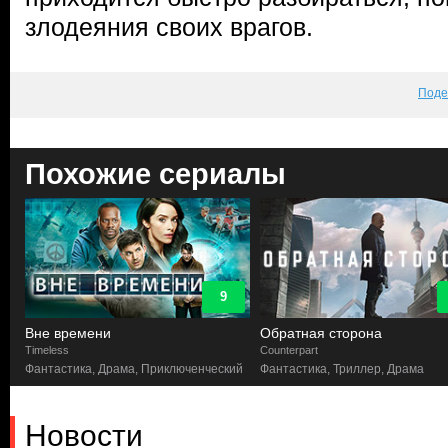
злодеяния своих врагов.
Поде
Похожие сериалы
9
Вне времени
Обратная сторона
Timeless
Counterpart
Фантастика, Драма, Приключенческий
Фантастика, Триллер, Драма
Новости