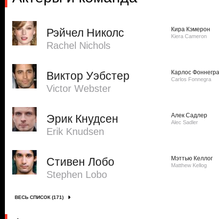
Кира Кэмерон
Рэйчел Николс
Kiera Cameron
Rachel Nichols
Карлос Фоннегр
Виктор Уэбстер
Carlos Fonnegra
Victor Webster
Алек Садлер
Эрик Кнудсен
Alec Sadler
Erik Knudsen
Мэттью Келлог
Стивен Лобо
Matthew Kellog
Stephen Lobo
ВЕСЬ СПИСОК (171)