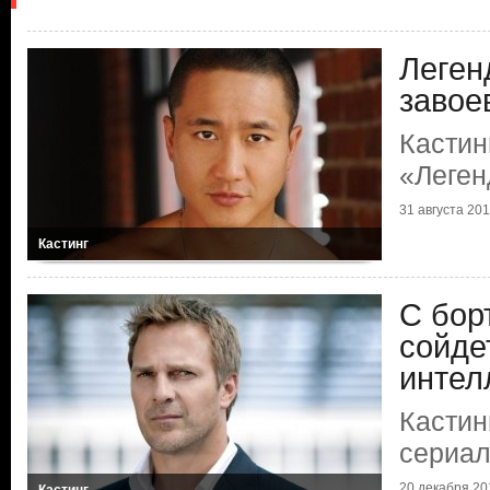
Леген
завое
Кастин
«Леген
31 августа 2019
Кастинг
С бор
сойде
интел
Кастин
сериал
20 декабря 201