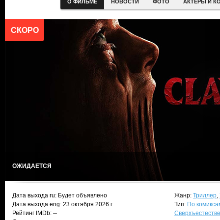
О ФИЛЬМЕ
НОВОСТИ
ФОТО
АКТЕРЫ И К
СКОРО
ОЖИДАЕТСЯ
Дата выхода ru: Будет объявлено
Жанр:
Триллер
,
Дата выхода eng: 23 октября 2026 г.
Тип:
По комикса
Рейтинг IMDb: --
Сверхъестеств