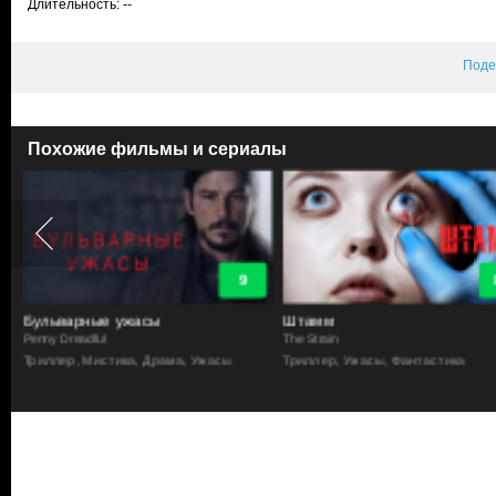
Длительность: --
Поде
Похожие фильмы и сериалы
8.9
Штамм
Готэм
The Strain
Gotham
Триллер, Ужасы, Фантастика
Криминал, Боевик, Комиксы, Три