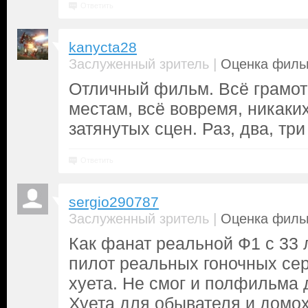
Ответить
kanycta28
|
Заслуженный зритель
Оценка фильм
Отличный фильм. Всё грамот
местам, всё вовремя, никаких
затянутых сцен. Раз, два, три
Ответить
sergio290787
|
Заслуженный зритель
Оценка фильм
Как фанат реальной Ф1 с 33 
пилот реальных гоночных сери
хуета. Не смог и полфильма 
Хуета для обывателя и домох