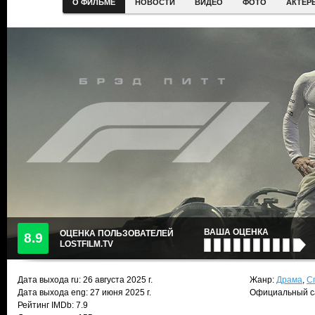
О ФИЛЬМЕ
НОВОСТИ
ВИДЕО
ФОТО
АКТЕР
ВАША ОЦЕНКА
ОЦЕНКА ПОЛЬЗОВАТЕЛЕЙ
8.9
LOSTFILM.TV
Дата выхода ru:
26 августа 2025
г.
Жанр:
Драма
,
С
Дата выхода eng: 27 июня 2025 г.
Официальный с
Рейтинг IMDb: 7.9