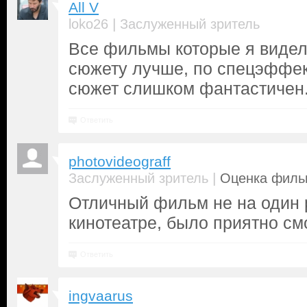
All V
|
loko26
Заслуженный зритель
Все фильмы которые я видел
сюжету лучше, по спецэффек
сюжет слишком фантастиче
Ответить
photovideograff
|
Заслуженный зритель
Оценка фильм
Отличный фильм не на один р
кинотеатре, было приятно см
Ответить
ingvaarus