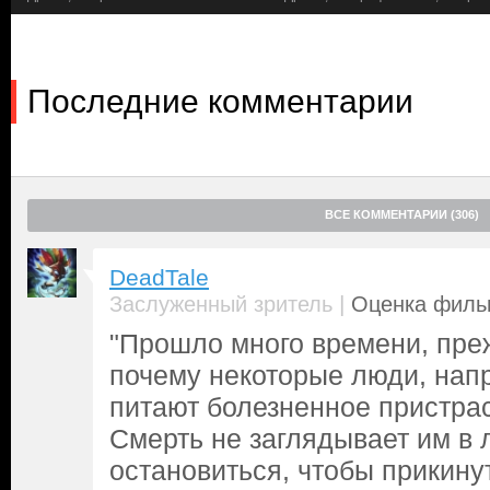
в компании молодого и неопытного первого пилота Джошуа Пир
трассу и чувствовать болид, готовность рисковать и самые без
Сонни принес с собой под неодобрительный ропот остальной ко
подход выстрелит, ведь риск — дело благородное. И все же ош
Последние комментарии
обернется ли скандальный камбэк Хейса триумфом для APXGP, 
гроба и карьеры самого гонщика?
ВСЕ КОММЕНТАРИИ (306)
DeadTale
|
Заслуженный зритель
Оценка фильм
"Прошло много времени, пре
почему некоторые люди, нап
питают болезненное пристрас
Смерть не заглядывает им в л
остановиться, чтобы прикин