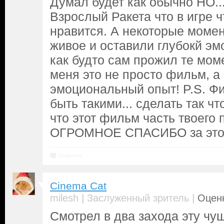
Думал будет как обычно НО...
Взрослый Ракета что в игре ч
нравится. А некоторые момен
живое и оставили глубокй эм
как будто сам прожил те мом
меня это не просто фильм, а
эмоциональный опыт! P.S. Ф
быть такими... сделать так ч
что этот фильм часть твоего 
ОГРОМНОЕ СПАСИБО за этот
Ответить
Cinema Cat
|
|
milesh
Заслуженный зритель
Оценк
Смотрел в два захода эту чу