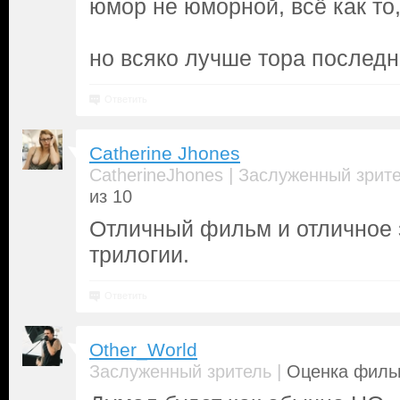
юмор не юморной, всё как то,
но всяко лучше тора последн
Ответить
Catherine Jhones
|
CatherineJhones
Заслуженный зрит
из 10
Отличный фильм и отличное
трилогии.
Ответить
Other_World
|
Заслуженный зритель
Оценка фильм