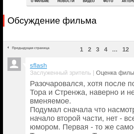
О ФИЛЬМЕ
НОВОСТИ
ВИДЕО
ФОТО
АКТЕР
Обсуждение фильма
Предыдущая страница
1
2
3
4
...
12
sflash
|
Заслуженный зритель
Оценка фильм
Разочаровался, хотя после п
Тора и Стренжа, наверно и не
вменяемое.
Подумал сначала что насмот
начало второй части, нет - вс
юмором. Первая - то же самое