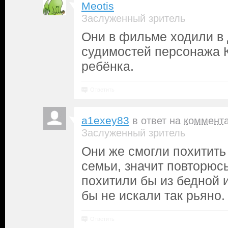
Meotis
Заслуженный зритель
Они в фильме ходили в 
судимостей персонажа 
ребёнка.
Ответить
a1exey83
в ответ на
коммент
Заслуженный зритель
Они же смогли похитить
семьи, значит повторюс
похитили бы из бедной 
бы не искали так рьяно.
Ответить