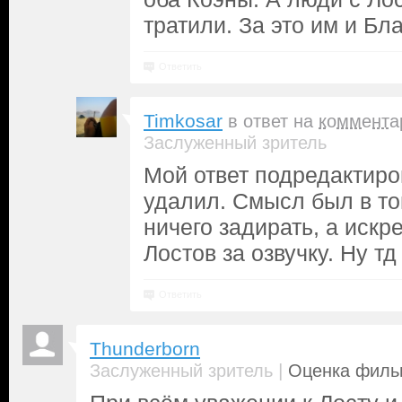
тратили. За это им и Бл
Ответить
Timkosar
в ответ на
коммента
Заслуженный зритель
Мой ответ подредактиров
удалил. Смысл был в то
ничего задирать, а иск
Лостов за озвучку. Ну тд 
Ответить
Thunderborn
|
Заслуженный зритель
Оценка фильм