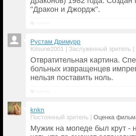
драконов) 1982 года. Создан 
"Дракон и Джордж".
Ответить
Рустам Дримурр
|
|
Kitsune2001
Заслуженный зритель
Отвратительная картина. Сп
больных извращенцев импре
нельзя поставить ноль.
Ответить
knkn
|
Постоянный зритель
Оценка фильма
Мужик на мопеде был крут - н