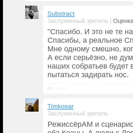
Substract
|
Заслуженный зритель
Оценка
"Спасибо. И это не те 
Спасибы, а реальное Сп
Мне одному смешно, ког
А если серьёзно, не дум
наших собратьев будет 
пытаться задирать нос.
Ответить
Timkosar
Заслуженный зритель
РежиссёрАМ и сценарис
оба Коэны. А люди с Ло