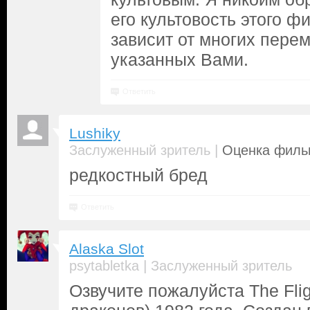
его культовость этого ф
зависит от многих перем
указанных Вами.
Ответить
Lushiky
|
Заслуженный зритель
Оценка фильм
редкостный бред
Ответить
Alaska Slot
|
psytabletka
Заслуженный зритель
Озвучите пожалуйста The Flig