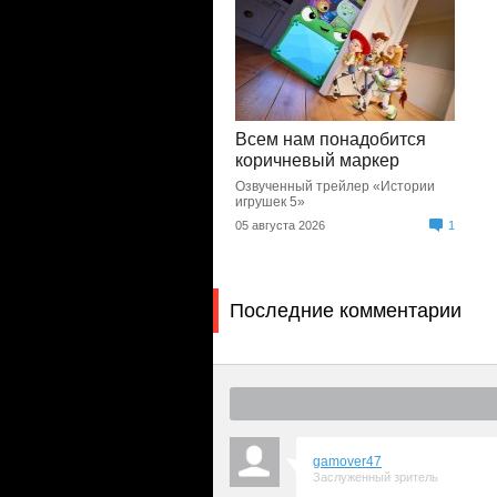
Всем нам понадобится
коричневый маркер
Озвученный трейлер «Истории
игрушек 5»
05 августа 2026
1
Последние комментарии
gamover47
Заслуженный зритель