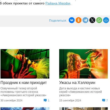
 обоих проектах от самого
Райана Мерфи
.
Поделиться:
Праздник к нам приходит
Ужасы на Хэллоуин
Озвученный тизер второй
Дата выхода и кастинг новых
половины третьего сезона
серий «Американских историй
«Американских историй ужасов»
ужасов»
30 сентября 2024
1
15 сентября 2024
7