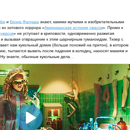
рфи
и
Брэда Фалчака
знают, какими жуткими и изобретательными
 их хитового хоррора «
Американская история ужасов
». Промо к
 ужасов
» не уступает в криповости, одновременно разжигая
у и вызывая отвращение к этим шарнирным гуманоидам. Тизер с
вает нам кукольный домик (больше похожий на притон), в котором
ию, пытаются выжить после падения в колодец, наносят макияж и
 Ну знаете, обычные кукольные дела…