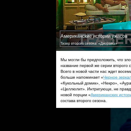
Американские истории ужасов
Тизер второго сезона: «Диорама»
Мы могли бы предположить, что зло
название первой же серии второго 
Всего в новой части нас ждет восем
больше напоминает «
Черное зерка
«Кукольный домик», «Некро», «Аура
«Целлюлит». Интригующе, не правда
новой порции «
Американских истор
состава второго сезона.