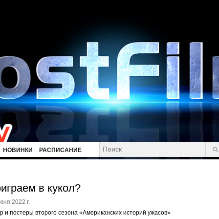
НОВИНКИ
РАСПИСАНИЕ
играем в кукол?
юня 2022 г.
р и постеры второго сезона «Американских историй ужасов»