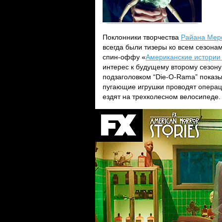
Поклонники творчества
Райана Ме
всегда были тизеры ко всем сезонам
спин-оффу «
Американские истории
интерес к будущему второму сезон
подзаголовком “Die-O-Rama” показы
пугающие игрушки проводят операц
ездят на трехколесном велосипеде.