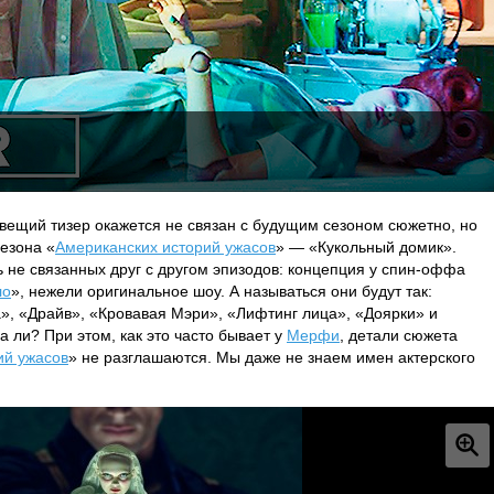
вещий тизер окажется не связан с будущим сезоном сюжетно, но
сезона «
Американских историй ужасов
» — «Кукольный домик».
ь не связанных друг с другом эпизодов: концепция у спин-оффа
ло
», нежели оригинальное шоу. А называться они будут так:
», «Драйв», «Кровавая Мэри», «Лифтинг лица», «Доярки» и
 ли? При этом, как это часто бывает у
Мерфи
, детали сюжета
ий ужасов
» не разглашаются. Мы даже не знаем имен актерского