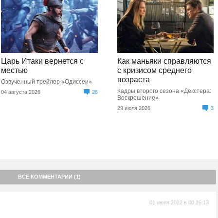
Царь Итаки вернется с
Как маньяки справляются
местью
с кризисом среднего
возраста
Озвученный трейлер «Одиссеи»
Кадры второго сезона «Декстера:
04 августа 2026
26
Воскрешение»
29 июля 2026
3
ВСЕ КОММЕНТАРИИ (1)
01 июля 2022 в 00:26:13