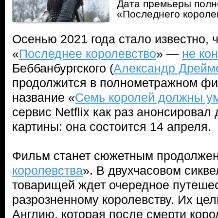
Дата премьеры полн
«Последнего короле
Осенью 2021 года стало известно, 
«
Последнее королевство
» —
не ко
Беббанбургского (
Александр Дрейм
продолжится в полнометражном ф
название «
Семь королей должны у
сервис Netflix как раз анонсировал
картины: она состоится 14 апреля.
Фильм станет сюжетным продолже
королевства
». В двухчасовом сикве
товарищей ждет очередное путеше
разрозненному королевству. Их це
Англию, которая после смерти кор