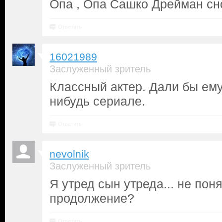
Опа , Опа Сашко Дрейман сно
Ответить
16021989
Заслуженный зритель
Классный актер. Дали бы ему
нибудь сериале.
Ответить
nevolnik
Заслуженный зритель
Я утред сын утреда... не поня
продолжение?
Ответить