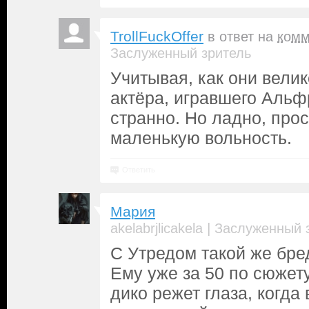
TrollFuckOffer
в ответ на
комм
Заслуженный зритель
Учитывая, как они вели
актёра, игравшего Альф
странно. Но ладно, прос
маленькую вольность.
Ответить
Мария
|
akelabrjlicakela
Заслуженный 
С Утредом такой же бред
Ему уже за 50 по сюжету
дико режет глаза, когда