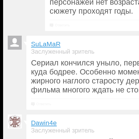
персонажей нет возраста
сюжету проходят годы.
Ответить
SuLaMaR
Заслуженный зритель
Сериал кончился уныло, пер
куда бодрее. Особенно момен
жирного наглого старосту дер
фильма многого ждать не сто
Ответить
Dawin4e
Заслуженный зритель