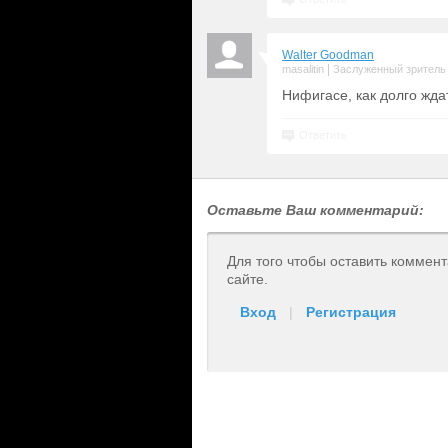
Walter Goodman
|
masalitin
Заслуженный зритель
Нифигасе, как долго жда
Ответить
Оставьте Ваш комментарий:
Для того чтобы оставить коммен
сайте.
Вход
|
Регистрация