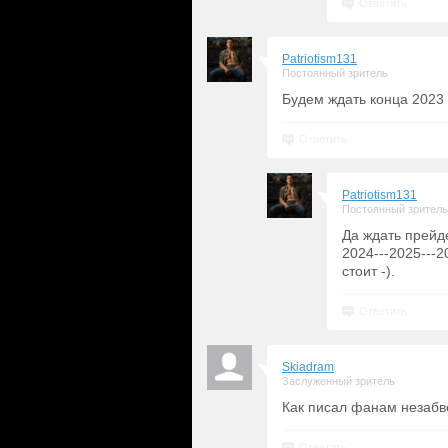
Ответить
Patriotism131
Постоянный зритель
Будем ждать конца 2023 
Ответить
Patriotism131
Постоянный зритель
Да ждать прейде
2024---2025---2
стоит -).
Ответить
Skiadram
Заслуженный зритель
Как писал фанам незаб
Ответить