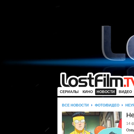
СЕРИАЛЫ
КИНО
НОВОСТИ
ВИДЕО
ВСЕ НОВОСТИ
ФОТО/ВИДЕО
НЕУ
Не
14 ф
Озву