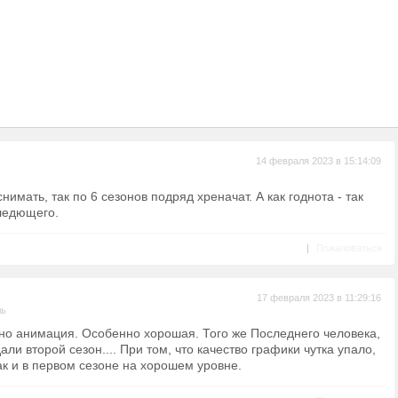
14 февраля 2023 в 15:14:09
снимать, так по 6 сезонов подряд хреначат. А как годнота - так
Следющего.
|
Пожаловаться
17 февраля 2023 в 11:29:16
ль
но анимация. Особенно хорошая. Того же Последнего человека,
дали второй сезон.... При том, что качество графики чутка упало,
ак и в первом сезоне на хорошем уровне.