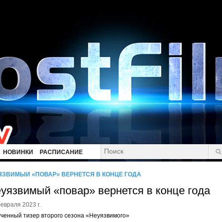
НОВИНКИ
РАСПИСАНИЕ
ЯЗВИМЫЙ «ПОВАР» ВЕРНЕТСЯ В КОНЦЕ ГОДА
уязвимый «повар» вернется в конце года
евраля 2023 г.
ченный тизер второго сезона «Неуязвимого»