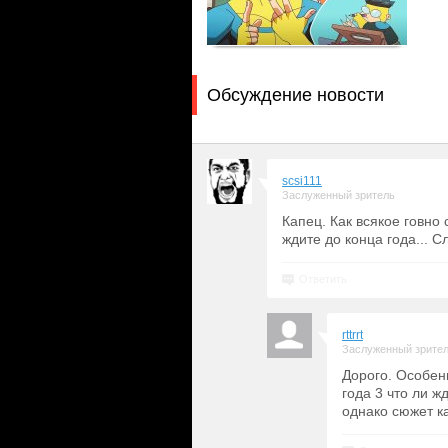
Обсуждение новости
scsi111
Заслуженный зритель
Капец. Как всякое говно 
ждите до конца года... 
Ответить
rttrrt
Заслуженный зрите
Дорого. Особен
года 3 что ли ж
однако сюжет к