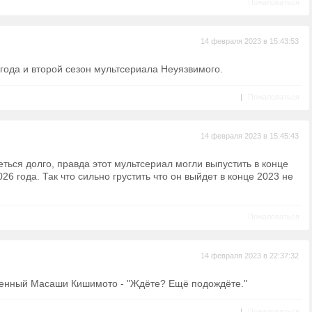
Пожаловаться
14 февраля 2023 в 15:43:53
года и второй сезон мультсериала Неуязвимого.
|
Пожаловаться
14 февраля 2023 в 15:45:43
ться долго, правда этот мультсериал могли выпустить в конце
026 года. Так что сильно грустить что он выйдет в конце 2023 не
Пожаловаться
14 февраля 2023 в 22:37:32
венный Масаши Кишимото - "Ждёте? Ещё подождёте."
|
Пожаловаться