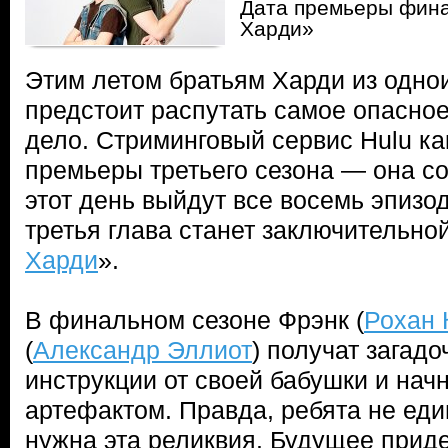
Дата премьеры фина
Харди»
Этим летом братьям Харди из одно
предстоит распутать самое опасно
дело. Стриминговый сервис Hulu ка
премьеры третьего сезона — она со
этот день выйдут все восемь эпизо
третья глава станет заключительно
Харди
».
В финальном сезоне Фрэнк (
Рохан 
(
Александр Эллиот
) получат загад
инструкции от своей бабушки и начн
артефактом. Правда, ребята не еди
нужна эта реликвия. Будущее приде