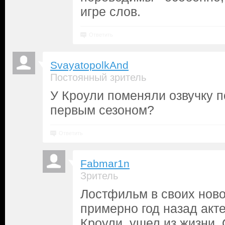
игре слов.
Ответить
SvayatopolkAnd
Постоянный зритель
У Кроули поменяли озвучку п
первым сезоном?
Ответить
Fabmar1n
Зритель
Лостфильм в своих ново
примерно год назад акт
Кроули, ушел из жизни.