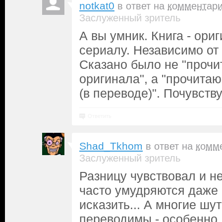
notkat0
в ответ на
комментар
Заслуженный зритель
А вы умник. Книга - ори
сериалу. Независимо от
Сказано было не "прочи
оригинала", а "прочита
(в переводе)". Почувств
Ответить
Shad_Tkhom
в ответ на
комм
Заслуженный зритель
Разницу чувствовал и не
часто умудряются даже
исказить... А многие шу
переводимы - особенно,