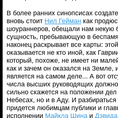
В более ранних синопсисах создате
вновь стоит
Нил Гейман
как продюс
шоураннеров, обещали нам некую 
сущность, пребывающую в беспамя
наконец раскрывает все карты: это
оказывается не кто иной, как Гаврии
который, похоже, не имеет ни мале
как и зачем он оказался на Земле, 
является на самом деле... А вот отс
числа высших руководящих должнос
сильно скажется на положении дел 
Небесах, но и в Аду. И разбираться 
придется любимцам публики и глав
исполнении
Майкла Шина
и
Дэвида