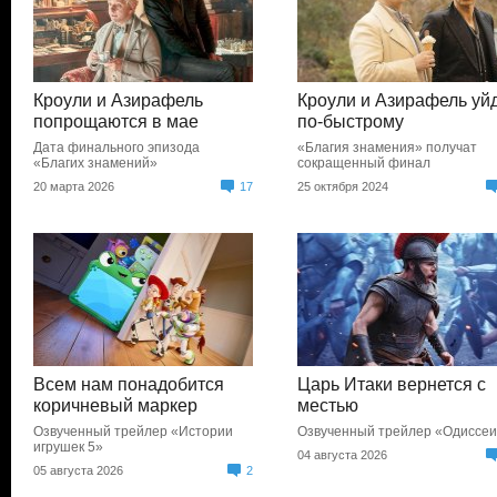
Кроули и Азирафель
Кроули и Азирафель уй
попрощаются в мае
по-быстрому
Дата финального эпизода
«Благия знамения» получат
«Благих знамений»
сокращенный финал
20 марта 2026
17
25 октября 2024
Всем нам понадобится
Царь Итаки вернется с
коричневый маркер
местью
Озвученный трейлер «Истории
Озвученный трейлер «Одиссе
игрушек 5»
04 августа 2026
05 августа 2026
2