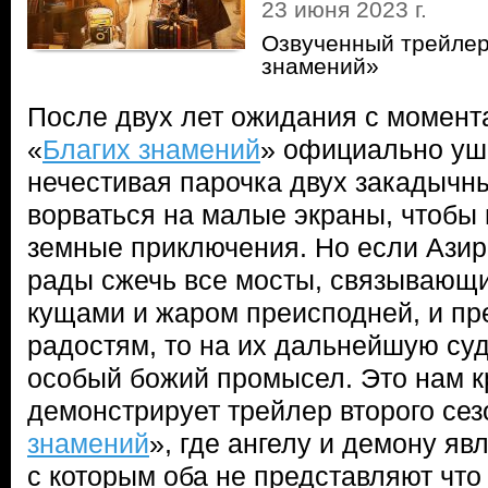
23 июня 2023 г.
Озвученный трейлер
знамений»
После двух лет ожидания с момента
«
Благих знамений
» официально уше
нечестивая парочка двух закадычны
ворваться на малые экраны, чтобы
земные приключения. Но если Азир
рады сжечь все мосты, связывающи
кущами и жаром преисподней, и пр
радостям, то на их дальнейшую суд
особый божий промысел. Это нам 
демонстрирует трейлер второго сез
знамений
», где ангелу и демону яв
с которым оба не представляют что