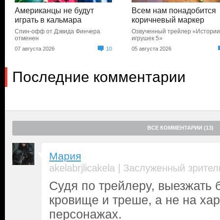
Американцы не будут
Всем нам понадобится
играть в кальмара
коричневый маркер
Спин-офф от Дэвида Финчера
Озвученный трейлер «Истори
отменен
игрушек 5»
07 августа 2026
10
05 августа 2026
Последние комментарии
ВСЕ КОММЕНТАРИИ (13)
Мария
|
akelabrjlicakela
Заслуженный зрител
Судя по трейлеру, выезжать б
кровище и треше, а не на ха
персонажах.