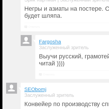
Негры и азиаты на постере. С
будет шляпа.
Ответить
Fargosha
Заслуженный зритель
Выучи русский, грамотей
читай ))))
Ответить
SEObomj
Заслуженный зритель
Конвейер по производству сп