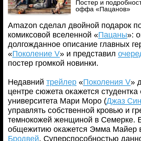
Постер и подробност
оффа «Пацанов»
Amazon сделал двойной подарок п
комиксовой вселенной «
Пацаны
»: 
долгожданное описание главных г
«
Поколение V
» и представил
очере
постер громкой новинки.
Недавний
трейлер
«
Поколения V
» 
центре сюжета окажется студентка 
университета Мари Моро (
Джаз Си
управлять собственной кровью и гр
темнокожей женщиной в Семерке. Е
общежитию окажется Эмма Майер 
Бродвей
. Суперспособностью данн