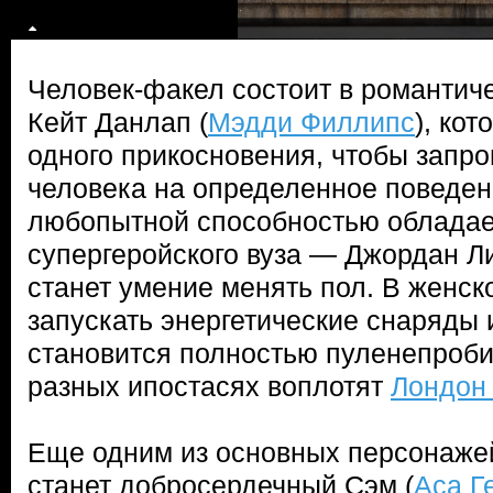
Человек-факел состоит в романтич
Кейт Данлап (
Мэдди Филлипс
), ко
одного прикосновения, чтобы запр
человека на определенное поведен
любопытной способностью обладает
супергеройского вуза — Джордан Л
станет умение менять пол. В женск
запускать энергетические снаряды и
становится полностью пуленепроби
разных ипостасях воплотят
Лондон
Еще одним из основных персонаже
станет добросердечный Сэм (
Аса Г