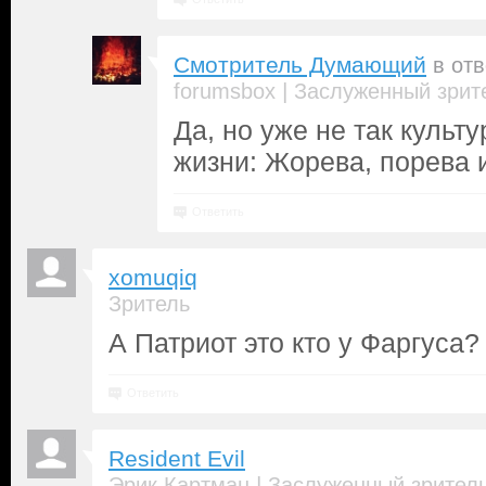
Смотритель Думающий
в от
|
forumsbox
Заслуженный зрит
Да, но уже не так культу
жизни: Жорева, порева 
Ответить
xomuqiq
Зритель
А Патриот это кто у Фаргуса?
Ответить
Resident Evil
|
Эрик Картман
Заслуженный зрител