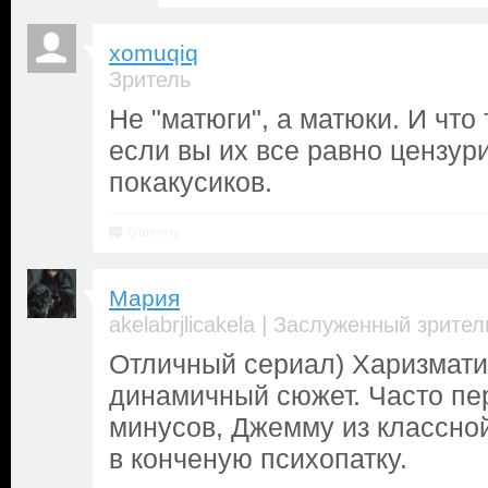
xomuqiq
Зритель
Не "матюги", а матюки. И что 
если вы их все равно цензур
покакусиков.
Ответить
Мария
|
akelabrjlicakela
Заслуженный зрител
Отличный сериал) Харизмат
динамичный сюжет. Часто пе
минусов, Джемму из классно
в конченую психопатку.