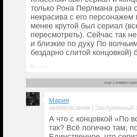
только Рона Перлмана рана 
некрасива с его персонажем 
менее крутой был сериал (в
пересмотреть). Сейчас так н
и близкие по духу По волчьим
бездарно слитой концовкой) 
Ответить
еще 1 комментари
Мария
|
akelabrjlicakela
Заслуженный 
А что с концовкой «По 
так? Всё логично там, п
Единственное, что сери