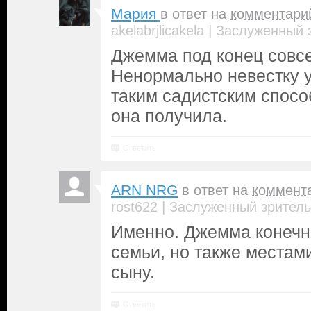
Мария
в ответ на
комментари
|
akelabrjlicakela
Заслуженный 
Джемма под конец совсе
Ненормально невестку у
таким садистским спосо
она получила.
Ответить
ARN NRG
в ответ на
коммент
|
rost622
Заслуженный зритель
Именно. Джемма конечн
семьи, но также местам
сыну.
Ответить