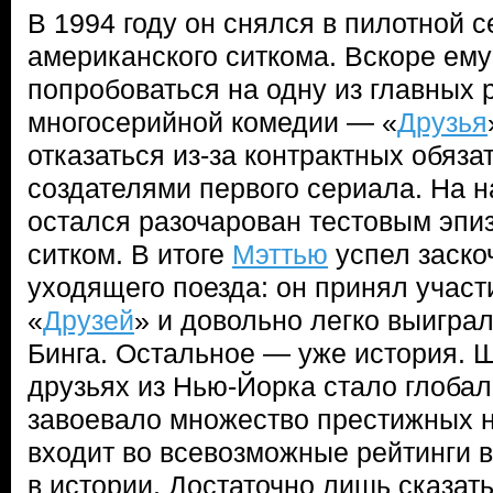
В 1994 году он снялся в пилотной с
американского ситкома. Вскоре ем
попробоваться на одну из главных 
многосерийной комедии — «
Друзья
отказаться из-за контрактных обяза
создателями первого сериала. На н
остался разочарован тестовым эпиз
ситком. В итоге
Мэттью
успел заско
уходящего поезда: он принял участи
«
Друзей
» и довольно легко выигра
Бинга. Остальное — уже история. 
друзьях из Нью-Йорка стало глоб
завоевало множество престижных н
входит во всевозможные рейтинги 
в истории. Достаточно лишь сказат