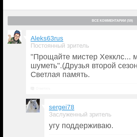
ВСЕ КОММЕНТАРИИ (59)
Aleks63rus
Постоянный зритель
"Прощайте мистер Хекклс... 
шуметь".(Друзья второй сезон
Светлая память.
Ответить
sergei78
Заслуженный зритель
угу поддерживаю.