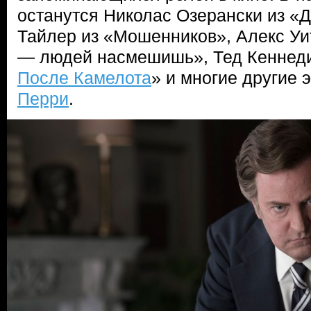
останутся Николас Озерански из «
Тайлер из «Мошенников», Алекс У
— людей насмешишь», Тед Кеннеди
После Камелота
» и многие другие 
Перри
.