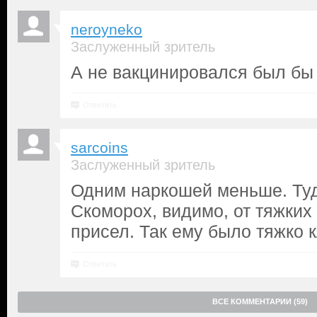
neroyneko
Заслуженный зритель
А не вакцинировался был бы
Ответить
sarcoins
Заслуженный зритель
Одним наркошей меньше. Туд
Скоморох, видимо, от тяжких
присел. Так ему было тяжко к
Ответить
ВСЕ КОММЕНТАРИИ (59)