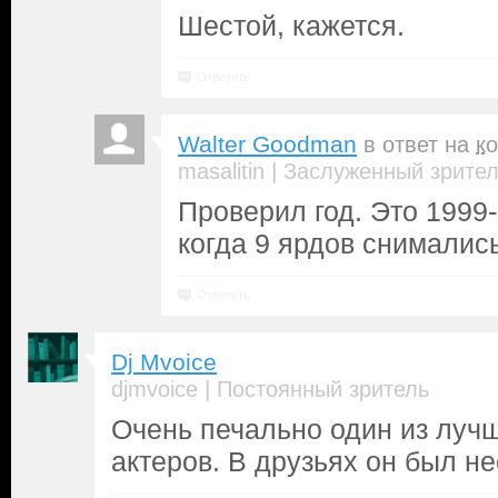
Шестой, кажется.
Ответить
Walter Goodman
в ответ на
к
|
masalitin
Заслуженный зрите
Проверил год. Это 1999-
когда 9 ярдов снимались
Ответить
Dj Mvoice
|
djmvoice
Постоянный зритель
Очень печально один из луч
актеров. В друзьях он был н