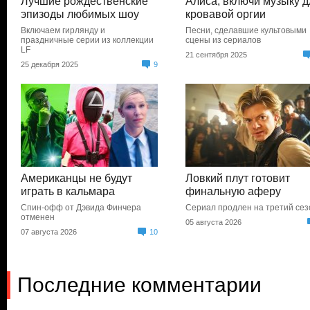
Лучшие рождественские
Алиса, включи музыку д
эпизоды любимых шоу
кровавой оргии
Включаем гирлянду и
Песни, сделавшие культовыми
праздничные серии из коллекции
сцены из сериалов
LF
21 сентября 2025
25 декабря 2025
9
Американцы не будут
Ловкий плут готовит
играть в кальмара
финальную аферу
Спин-офф от Дэвида Финчера
Сериал продлен на третий сез
отменен
05 августа 2026
07 августа 2026
10
Последние комментарии