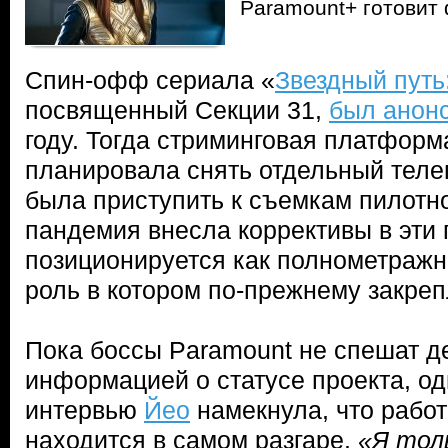
Paramount+ готовит
Спин-офф сериала «
Звездный путь
посвященный Секции 31,
был анон
году. Тогда стриминговая платфор
планировала снять отдельный телеп
была приступить к съемкам пилотно
пандемия внесла коррективы в эти 
позиционируется как полнометражн
роль в котором по-прежнему закре
Пока боссы Paramount не спешат д
информацией о статусе проекта, од
интервью
Йео
намекнула, что работ
находится в самом разгаре.
«Я тол