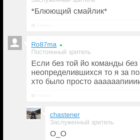
*Блюющий смайлик*
Ответить
Ro87ma
Постоянный зритель
Если без той йо команды без
неопределившихся то я за по
хто было просто аааааапиии
Ответить
chastener
Заслуженный зритель
О_О