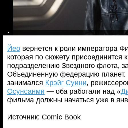
Йео
вернется к роли императора Фи
которая по сюжету присоединится к
подразделению Звездного флота,
Объединенную федерацию планет.
занимался
Крэйг Суини
, режиссеро
Осунсанми
— оба работали над «
Д
фильма должны начаться уже в янв
Источник: Comic Book