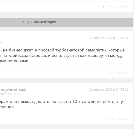
|
Пожаловаться
еще 2 комментария
08 января 2024 в 13:35:34
ль
, не бизнес джет, а простой турбовинтовой самолётик, которые
 на карибских островах и используются как маршрутки между
ми островами...
Пожаловаться
т на
комментарий
15 января 2024 в 14:33:16
ный зритель
ерам для прыжка достаточно высота 10-ти этажного дома, а тут
транно...
Пожаловаться