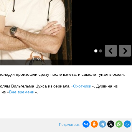
оладки произошли сразу после взлета, и самолет упал в океан.
олям Вильгельма Цухса из сериала «
Охотники
», Дурвина из
 из «
Вне времени
».
Поделиться: