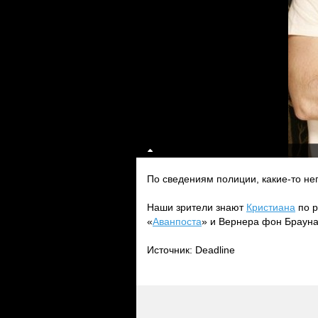
По сведениям полиции, какие-то неп
Наши зрители знают
Кристиана
по р
«
Аванпоста
» и Вернера фон Брауна
Источник: Deadline