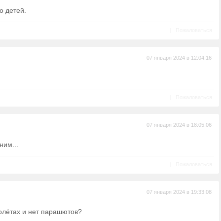
о детей.
|
Пожаловаться
07 января 2024 в 12:04:16
|
Пожаловаться
07 января 2024 в 18:05:06
ним...
|
Пожаловаться
07 января 2024 в 19:33:08
молётах и нет парашютов?