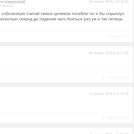
 на
комментарий
29 января 2024 в 22:15:43
 зритель
о соболезную считай семья целиком погибла! но я бы спрыгнул
несколько секунд до падения чего бояться раз уж и так летишь
Пожаловаться
08 января 2024 в 03:17:54
|
Пожаловаться
11 января 2024 в 21:13:39
|
Пожаловаться