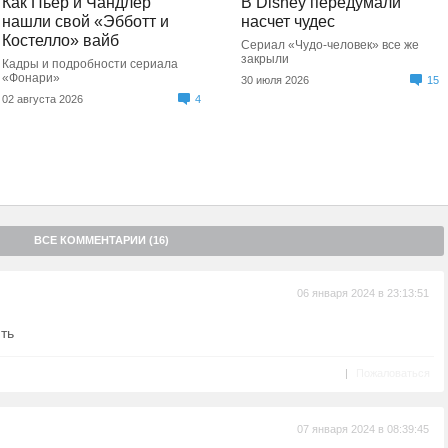
Как Пьер и Чандлер
В Disney передумали
нашли свой «Эбботт и
насчет чудес
Костелло» вайб
Сериал «Чудо-человек» все же
закрыли
Кадры и подробности сериала
«Фонари»
30 июля 2026
15
02 августа 2026
4
ВСЕ КОММЕНТАРИИ (16)
06 января 2024 в 23:13:51
ть
|
Пожаловаться
07 января 2024 в 08:39:45