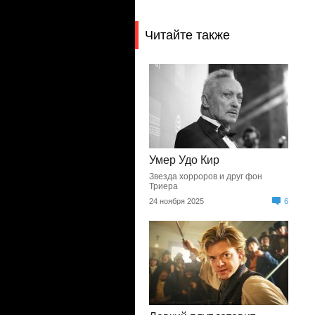
Читайте также
Умер Удо Кир
Звезда хорроров и друг фон
Триера
24 ноября 2025
6