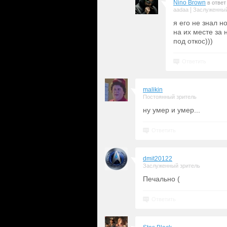
Nino Brown
в ответ
|
aadaa
Заслуженный
я его не знал н
на их месте за 
под откос)))
Ответить
malikin
Постоянный зритель
ну умер и умер...
Ответить
dmit20122
Заслуженный зритель
Печально (
Ответить