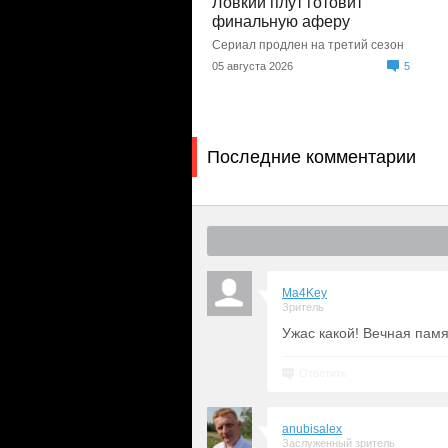
Ловкий плут готовит
финальную аферу
Сериал продлен на третий сезон
05 августа 2026
5
Последние комментарии
Ma4Key
Зритель
Ужас какой! Вечная памя
Ответить
anubisalex
Заслуженный зритель