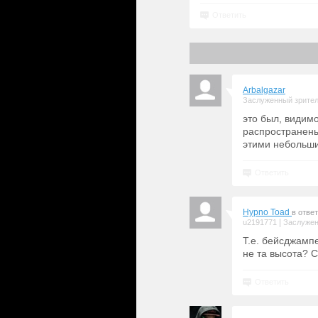
Ответить
Arbalgazar
Заслуженный зрите
это был, видимо
распространены
этими небольши
Ответить
Hypno Toad
в отве
|
u2191771
Заслужен
Т.е. бейсджамп
не та высота? С
Ответить