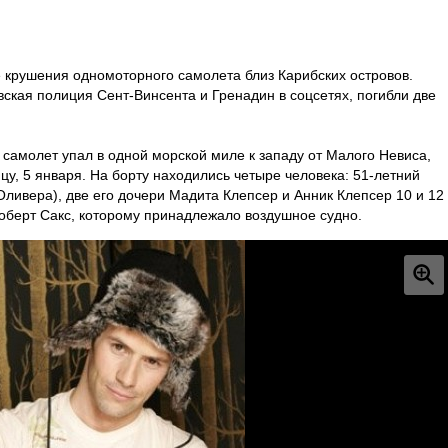
е крушения одномоторного самолета близ Карибских островов.
вская полиция Сент-Винсента и Гренадин в соцсетях, погибли две
самолет упал в одной морской миле к западу от Малого Невиса,
цу, 5 января. На борту находились четыре человека: 51-летний
ливера), две его дочери Мадита Клепсер и Анник Клепсер 10 и 12
 Роберт Сакс, которому принадлежало воздушное судно.