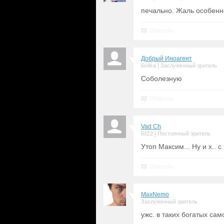
печально. Жаль особенн
Ответить
Добрый Иноагент
|
6o4ka
Заслуженный зритель
Соболезную
Ответить
Vad Ch
|
RIZ2
Постоянный зритель
Утоп Максим... Ну и х.. с 
Ответить
MaxNemo
Заслуженный зритель
ужс. в таких богатых са