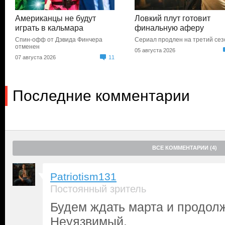
Американцы не будут
Ловкий плут готовит
играть в кальмара
финальную аферу
Спин-офф от Дэвида Финчера
Сериал продлен на третий сез
отменен
05 августа 2026
07 августа 2026
11
Последние комментарии
ВСЕ КОММЕНТАРИИ (4)
Patriotism131
Постоянный зритель
Будем ждать марта и продол
Неуязвимый.