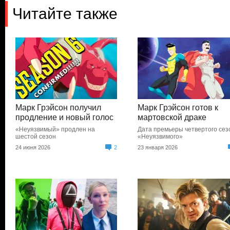
Читайте также
Марк Грэйсон получил
Марк Грэйсон готов к
продление и новый голос
мартовской драке
«Неуязвимый» продлен на
Дата премьеры четвертого сез
шестой сезон
«Неуязвимого»
24 июня 2026
2
23 января 2026