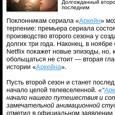
Долгожданный второ
последним
Поклонникам сериала «
Аркейн
» мо
терпение: премьера сериала состоя
производство второго сезона у соз
долгих три года. Наконец, в ноябр
Netflix покажет новые эпизоды, но,
обольщаться не стоит — вторая гла
истории «
Аркейна
».
Пусть второй сезон и станет после
начало целой телевселенной.
«"
Ар
начало нашего путешествия и со
замечательной анимационной студ
отметил в официальном заявлении