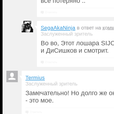
все потеряно ..
Ответить
SegaAkaNinja
в ответ на
комм
Заслуженный зритель
Во во, Этот лошара SIJ
и ДиСишков и смотрит.
Ответить
Termius
Заслуженный зритель
Замечательно! Но долго же о
- это мое.
Ответить