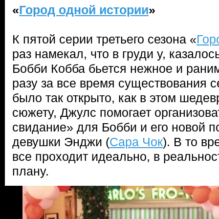
«
Город одной истории
»
К пятой серии третьего сезона «
Гор
раз намекал, что в груди у, казалос
Бобби Кобба бьется нежное и рани
разу за все время существования с
было так открыто, как в этом шеде
сюжету, Джулс помогает организов
свидание» для Бобби и его новой 
девушки Энджи (
Сара Чок
). В то вр
все проходит идеально, в реальност
плану.