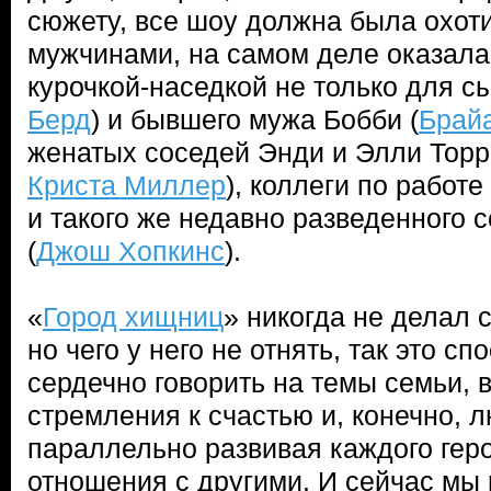
сюжету, все шоу должна была охот
мужчинами, на самом деле оказала
курочкой-наседкой не только для сы
Берд
) и бывшего мужа Бобби (
Брай
женатых соседей Энди и Элли Торр
Криста Миллер
), коллеги по работе
и такого же недавно разведенного 
(
Джош Хопкинс
).
«
Город хищниц
» никогда не делал 
но чего у него не отнять, так это с
сердечно говорить на темы семьи, 
стремления к счастью и, конечно, л
параллельно развивая каждого геро
отношения с другими. И сейчас мы