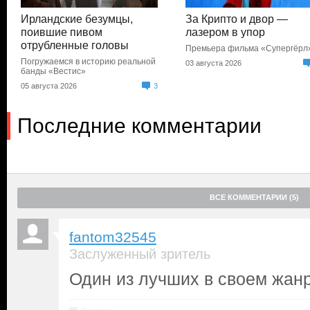
Ирландские безумцы,
За Крипто и двор —
поившие пивом
лазером в упор
отрубленные головы
Премьера фильма «Супергёрл
Погружаемся в историю реальной
03 августа 2026
банды «Вестис»
05 августа 2026
3
Последние комментарии
ВСЕ КОММЕНТАРИИ (5)
fantom32545
Заслуженный зритель
Один из лучших в своем жанр