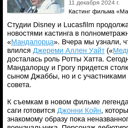
11 декабря 2024 г.
Кастинг фильма «Ма
Студии Disney и Lucasfilm продолж
новостями кастинга в полнометраж
«
Мандалорца
». Вчера мы узнали, ч
влился
Джереми Аллен Уайт
(«
Мед
досталась роль Ротты Хатта. Сегодн
Мандалорцу и Грогу придется столк
сыном Джаббы, но и с участниками
совета.
К съемкам в новом фильме легенд
саги готовится
Джонни Койн
, котор
знакомому образу пока неназванно
военачальника. Персонаж дебютиро