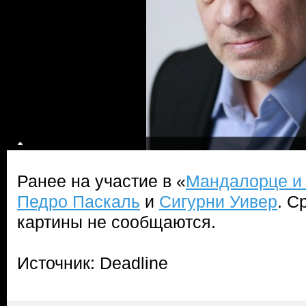
Ранее на участие в «
Мандалорце и 
Педро Паскаль
и
Сигурни Уивер
. С
картины не сообщаются.
Источник: Deadline