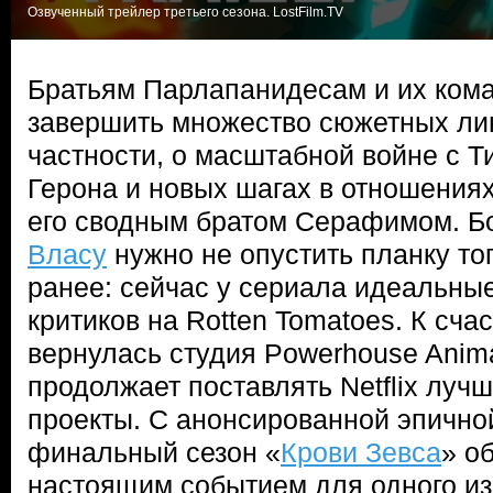
Озвученный трейлер третьего сезона. LostFilm.TV
Братьям Парлапанидесам и их ком
завершить множество сюжетных лин
частности, о масштабной войне с 
Герона и новых шагах в отношения
его сводным братом Серафимом. Бо
Власу
нужно не опустить планку тог
ранее: сейчас у сериала идеальны
критиков на Rotten Tomatoes. К сча
вернулась студия Powerhouse Anima
продолжает поставлять Netflix лу
проекты. С анонсированной эпично
финальный сезон «
Крови Зевса
» о
настоящим событием для одного из