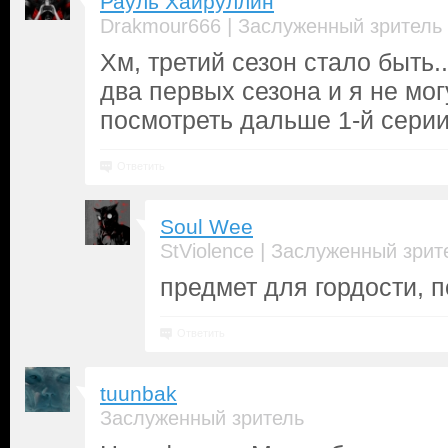
Рауль Хайруллин
|
Drakmour666
Заслуженный зритель
Хм, третий сезон стало быть.
два первых сезона и я не мог
посмотреть дальше 1-й серии.
Ответить
Soul Wee
|
StViolence
Заслуженный зрит
предмет для гордости, 
Ответить
tuunbak
Заслуженный зритель