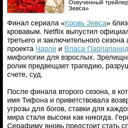
Озвученный трейлер
Зевса»
Финал сериала «
Кровь Зевса
» близ
кровавым. Netflix выпустил офици
третьего и заключительного сезона
проекта
Чарли
и
Власа Парлапани
мифологии для взрослых. Зрелищ
ролик предвещает трагедию, разруш
счете, суд.
После финала второго сезона, в ко
имя Тифона и приветствовала воз
угрозы для богов, ставки для каждо
мира стали высоки как никогда. Гер
Серафиму вновь предстоит стать с