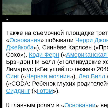
Также на съемочной площадке трет
«
Основания
» побывали
Черри Джо
Джейкоба
»), Синнёве Карлсен («П
Сохо»),
Коди Ферн
(«
Американская 
Брэндон Пи Белл («Голливудские х
Лемаркус («Бегущий по лезвию 204
Синг
(«
Черная молния
»),
Лео Билл
(«CODA: Ребенок глухих родителей
Сиддинг
(«
Готэм
»).
К главным ролям в «
Основании
» в