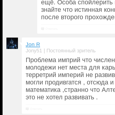
ещё. Особа спойлерить 
знайте что истинная ко
после второго прохожде
Ответить
Jon R
|
Jony51
Постоянный зритель
Проблема имприй что числен
молодежи нет места для кар
терретрий империй не развив
могли продивгатся , отсюда и
математика ,странно что Алт
это не хотел развивать .
Ответить