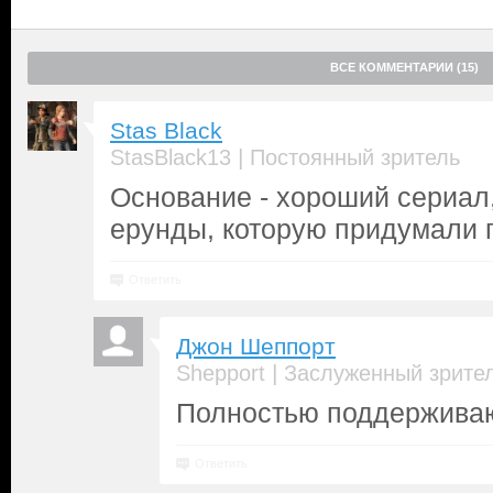
ВСЕ КОММЕНТАРИИ (15)
Stas Black
|
StasBlack13
Постоянный зритель
Основание - хороший сериал,
ерунды, которую придумали 
Ответить
Джон Шеппорт
|
Shepport
Заслуженный зрите
Полностью поддержива
Ответить