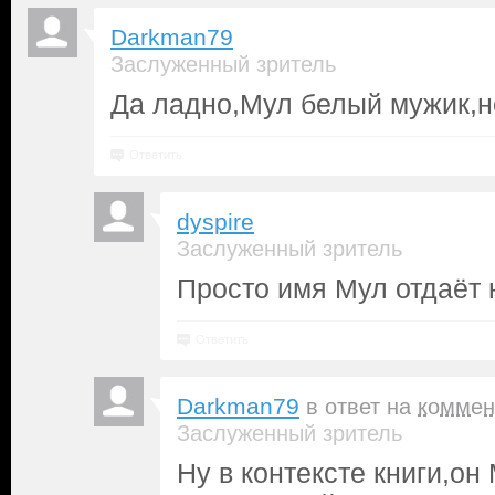
Darkman79
Заслуженный зритель
Да ладно,Мул белый мужик,н
Ответить
dyspire
Заслуженный зритель
Просто имя Мул отдаёт
Ответить
Darkman79
в ответ на
коммен
Заслуженный зритель
Ну в контексте книги,он