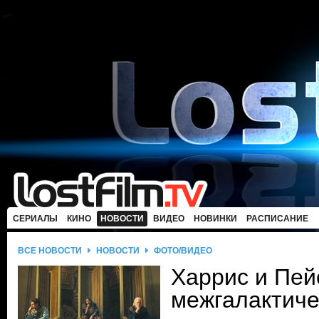
СЕРИАЛЫ
КИНО
НОВОСТИ
ВИДЕО
НОВИНКИ
РАСПИСАНИЕ
ВСЕ НОВОСТИ
НОВОСТИ
ФОТО/ВИДЕО
Харрис и Пей
межгалактиче