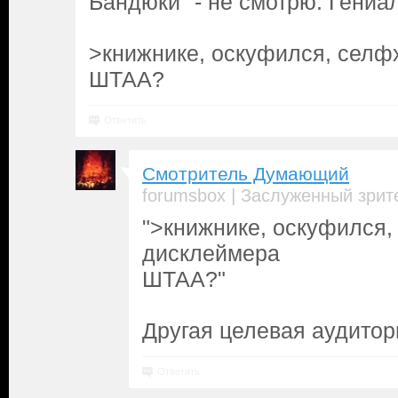
Бандюки" - не смотрю. Гениа
>книжнике, оскуфился, селф
ШТАА?
Ответить
Смотритель Думающий
|
forumsbox
Заслуженный зрит
">книжнике, оскуфился,
дисклеймера
ШТАА?"
Другая целевая аудитор
Ответить