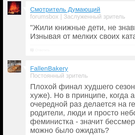
Смотритель Думающий
|
forumsbox
Заслуженный зритель
"Жили книжные дети, не знав
Изнывая от мелких своих кат
Ответить
FallenBakery
Постоянный зритель
Плохой финал худшего сезон
хуже). Но в принципе, когда а
очередной раз делается на г
родители, люди и просто неб
феминистка - значит бессмер
можно было ожидать?