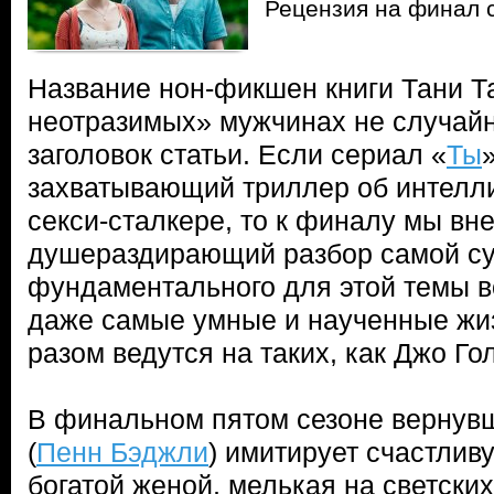
Рецензия на финал 
Название нон-фикшен книги Тани Та
неотразимых» мужчинах не случай
заголовок статьи. Если сериал «
Ты
захватывающий триллер об интелл
секси-сталкере, то к финалу мы вн
душераздирающий разбор самой су
фундаментального для этой темы 
даже самые умные и наученные жи
разом ведутся на таких, как Джо Го
В финальном пятом сезоне вернув
(
Пенн Бэджли
) имитирует счастлив
богатой женой, мелькая на светски