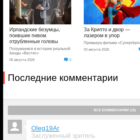
Ирландские безумцы,
За Крипто и двор —
поившие пивом
лазером в упор
отрубленные головы
Премьера фильма «Супергёрл
Погружаемся в историю реальной
03 августа 2026
банды «Вестис»
05 августа 2026
0
Последние комментарии
ВСЕ КОММЕНТАРИИ (16)
Oleg19Ar
Заслуженный зритель