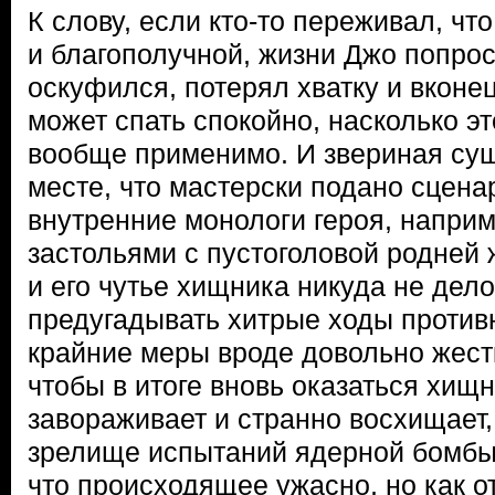
К слову, если кто-то переживал, что
и благополучной, жизни Джо попрос
оскуфился, потерял хватку и вконе
может спать спокойно, насколько э
вообще применимо. И звериная сущ
месте, что мастерски подано сцена
внутренние монологи героя, напри
застольями с пустоголовой родней
и его чутье хищника никуда не дел
предугадывать хитрые ходы противн
крайние меры вроде довольно жест
чтобы в итоге вновь оказаться хищн
завораживает и странно восхищает,
зрелище испытаний ядерной бомбы:
что происходящее ужасно, но как о