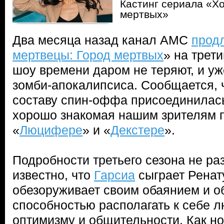
Кастинг сериала «Х
мертвых»
Два месяца назад канал AMC
прод
мертвецы: Город мертвых
» на трет
шоу времени даром не теряют, и у
зомби-апокалипсиса. Сообщается, ч
составу спин-оффа присоединила
хорошо знакомая нашим зрителям 
«
Люцифере
» и «
Декстере
».
Подробности третьего сезона не ра
известно, что
Гарсиа
сыграет Ренат
обезоруживает своим обаянием и о
способностью располагать к себе 
оптимизму и общительности. Как но