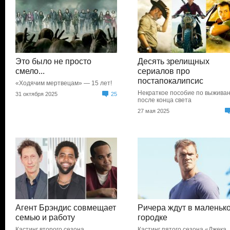
Это было не просто
Десять зрелищных
смело...
сериалов про
постапокалипсис
«Ходячим мертвецам» — 15 лет!
Некраткое пособие по выжива
31 октября 2025
25
после конца света
27 мая 2025
Агент Брэндис совмещает
Ричера ждут в маленьк
семью и работу
городке
Кастинг второго сезона
Кастинг пятого сезона «Джека