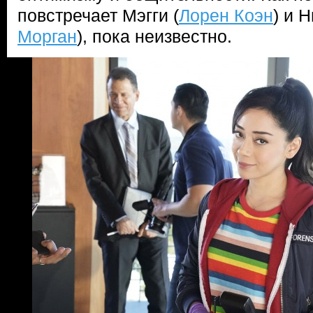
повстречает Мэгги (
Лорен Коэн
) и Н
Морган
), пока неизвестно.