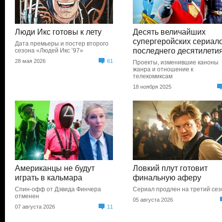
Люди Икс готовы к лету
Десять величайших
супергеройских сериал
Дата премьеры и постер второго
последнего десятилети
сезона «Людей Икс ’97»
28 мая 2026
61
Проекты, изменившие каноны
жанра и отношение к
телекомиксам
18 ноября 2025
Американцы не будут
Ловкий плут готовит
играть в кальмара
финальную аферу
Спин-офф от Дэвида Финчера
Сериал продлен на третий сез
отменен
05 августа 2026
07 августа 2026
11