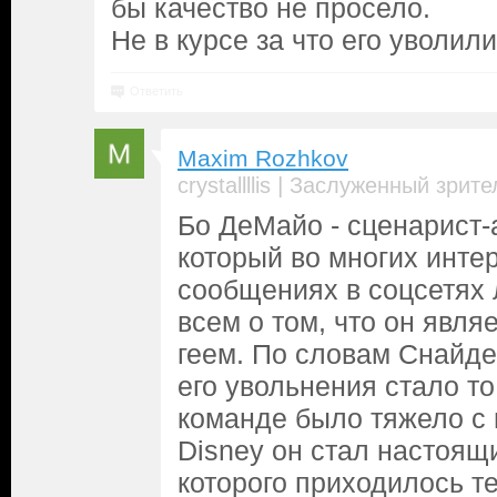
бы качество не просело.
Не в курсе за что его уволили
Ответить
Maxim Rozhkov
|
crystallllis
Заслуженный зрите
Бо ДеМайо - сценарист
который во многих инте
сообщениях в соцсетях
всем о том, что он явля
геем. По словам Снайде
его увольнения стало то
команде было тяжело с 
Disney он стал настоя
которого приходилось т