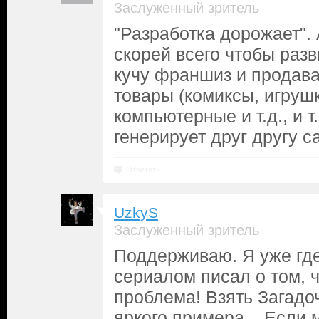
Заслуженный зритель
"Разработка дорожает". 
скорей всего чтобы раз
кучу франшиз и продав
товары (комиксы, игруш
компьютерные и т.д., и т.
генерирует друг другу 
Ответить
UzkyS
Заслуженный зритель
Поддерживаю. Я уже где
сериалом писал о том, ч
проблема! Взять Загадо
яркого примера... Если