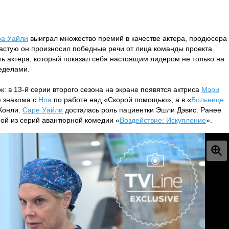
а Уайли
выиграл множество премий в качестве актера, продюсера
частую он произносил победные речи от лица команды проекта.
ь актера, который показал себя настоящим лидером не только на
еделами.
: в 13-й серии второго сезона на экране появятся актриса
Мэри
я знакома с
Ноа
по работе над «Скорой помощью», а в «
Больнице
 Конли.
Саре Уайли
досталась роль пациентки Эшли Дэвис. Ранее
ной из серий авантюрной комедии «
Воздействие: Искупление
».