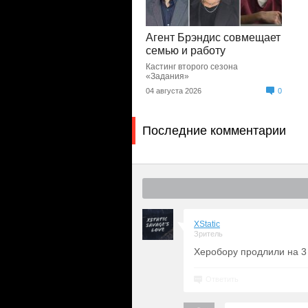
Агент Брэндис совмещает
семью и работу
Кастинг второго сезона
«Задания»
04 августа 2026
0
Последние комментарии
XStatic
Зритель
Херобору продлили на 3 с
Ответить