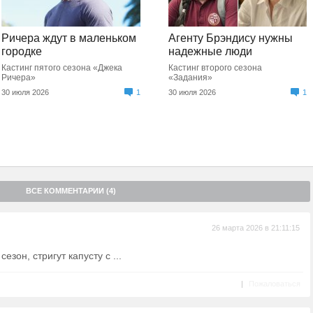
Ричера ждут в маленьком
Агенту Брэндису нужны
городке
надежные люди
Кастинг пятого сезона «Джека
Кастинг второго сезона
Ричера»
«Задания»
30 июля 2026
1
30 июля 2026
1
ВСЕ КОММЕНТАРИИ (4)
26 марта 2026 в 21:11:15
езон, стригут капусту с ...
|
Пожаловаться