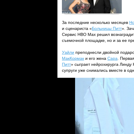
За последние несколько месяцев
Но
и сценариста «
Больницы Питт
». За
Сервис HBO Max решил вознаградит
съемочной площадке, но и за ее пр
Уайли
преподнесли двойной подарок
МакКормак
и его жена
Сара
. Перва
Питт
» сыграет нейрохирурга Линду
супруги уже снимались вместе в од