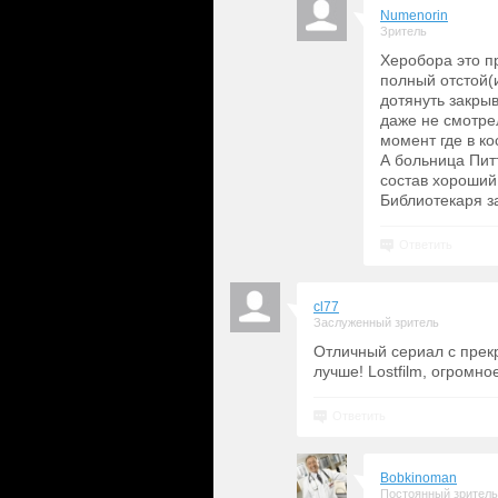
Numenorin
Зритель
Херобора это п
полный отстой(и
дотянуть закрыв
даже не смотрел
момент где в ко
А больница Питт
состав хороший
Библиотекаря за
Ответить
cl77
Заслуженный зритель
Отличный сериал с прек
лучше! Lostfilm, огромно
Ответить
Bobkinoman
Постоянный зритель