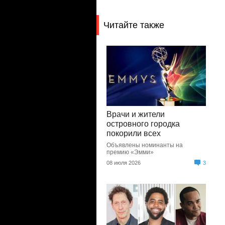
Читайте также
Врачи и жители
островного городка
покорили всех
Объявлены номинанты на
премию «Эмми»
08 июля 2026
3