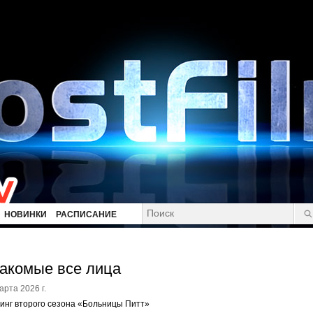
НОВИНКИ
РАСПИСАНИЕ
акомые все лица
арта 2026 г.
инг второго сезона «Больницы Питт»