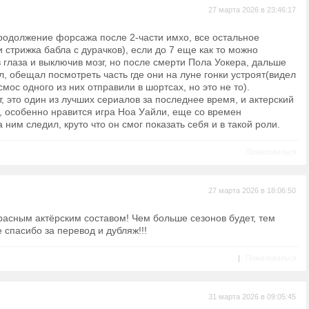
27 марта 2026 в 23:46:17
родолжение форсажа после 2-части имхо, все остальное
 стрижка бабла с дурачков), если до 7 еще как то можно
 глаза и выключив мозг, но после смерти Пола Уокера, дальше
, обещал посмотреть часть где они на луне гонки устроят(видел
смос одного из них отправили в шортсах, но это не то).
, это один из лучших сериалов за последнее время, и актерский
, особенно нравится игра Ноа Уайли, еще со времен
 ним следил, круто что он смог показать себя и в такой роли.
Пожаловаться
27 марта 2026 в 18:06:50
расным актёрским составом! Чем больше сезонов будет, тем
е спасибо за перевод и дубляж!!!
|
Пожаловаться
31 марта 2026 в 09:05:45