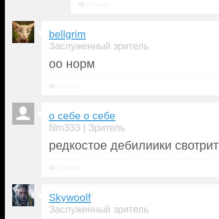
Ответить
bellgrim
Заслуженный зритель
оо норм
Ответить
о себе о себе
|
film333
Зритель
редкостое дебилиики свотрит
Ответить
Skywoolf
Заслуженный зритель