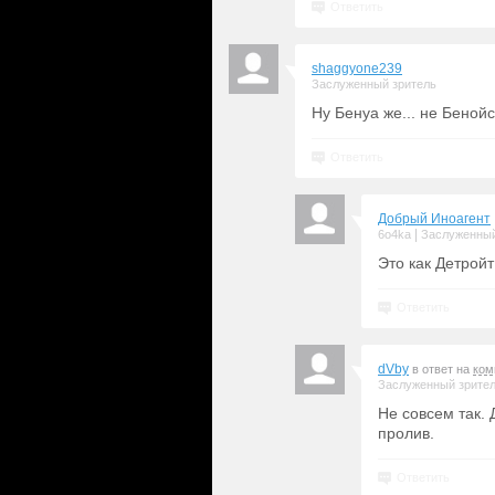
Ответить
shaggyone239
Заслуженный зритель
Ну Бенуа же... не Беной
Ответить
Добрый Иноагент
|
6o4ka
Заслуженный
Это как Детройт
Ответить
dVby
в ответ на
ком
Заслуженный зрите
Не совсем так. 
пролив.
Ответить