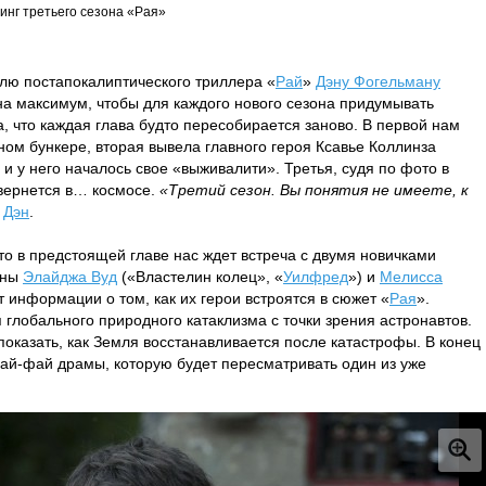
инг третьего сезона «Рая»
елю постапокалиптического триллера «
Рай
»
Дэну Фогельману
а максимум, чтобы для каждого нового сезона придумывать
а, что каждая глава будто пересобирается заново. В первой нам
ном бункере, вторая вывела главного героя Ксавье Коллинза
, и у него началось свое «выживалити». Третья, судя по фото в
звернется в… космосе.
«Третий сезон. Вы понятия не имеете, к
о
Дэн
.
то в предстоящей главе нас ждет встреча с двумя новичками
ены
Элайджа Вуд
(«Властелин колец», «
Уилфред
») и
Мелисса
ет информации о том, как их герои встроятся в сюжет «
Рая
».
 глобального природного катаклизма с точки зрения астронавтов.
показать, как Земля восстанавливается после катастрофы. В конец
 сай-фай драмы, которую будет пересматривать один из уже