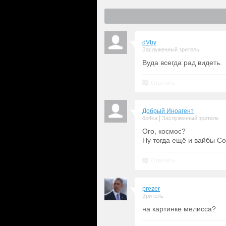
dVby
Заслуженный зритель
Вуда всегда рад видеть.
Ответить
Добрый Иноагент
|
6o4ka
Заслуженный зритель
Ого, космос?
Ну тогда ещё и вайбы Со
Ответить
prezer
Зритель
на картинке мелисса?