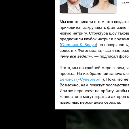
Каст
Мы как-то писали о том, что создат
приходится выкручивать фантазию н
новую интригу. Структура шоу таков
предложили клубок интриг в подзем
(
Стерлинг К. Браун
) на поверхность
соцсетях Фогельмана, частично ра
чему все ведет»
, — подписал фот
Что ж, мы по крайней мере знаем, ч
проекта. На изображении запечатл
Бенойст
(«
Супергёрл
»). Пока что н
Возможно, нам покажут последствия
Или же перенесут на орбиту, чтобы 
концов, они могут играть и актеров
известных персонажей сериала.