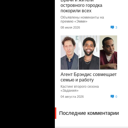
островного городка
покорили всех
Объявлены номинанты на
премию «Эмми»
08 июля 2026
3
Агент Брэндис совмещает
семью и работу
Кастинг второго сезона
«Задания»
04 августа 2026
0
Последние комментарии