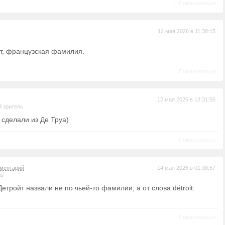
|
Пожаловаться
12 мая 2026 в 11:38:15
ст, французская фамилия.
|
Пожаловаться
12 мая 2026 в 13:31:56
 зритель
 сделали из Де Труа)
Пожаловаться
ментарий
14 мая 2026 в 01:38:57
ль
Детройт назвали не по чьей-то фамилии, а от слова détroit:
Пожаловаться