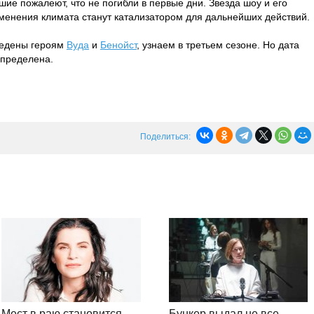
ие пожалеют, что не погибли в первые дни. Звезда шоу и его
менения климата станут катализатором для дальнейших действий.
тведены героям
Вуда
и
Бенойст
, узнаем в третьем сезоне. Но дата
определена.
Поделиться:
Мест в раю становится
Бункер выдал не все