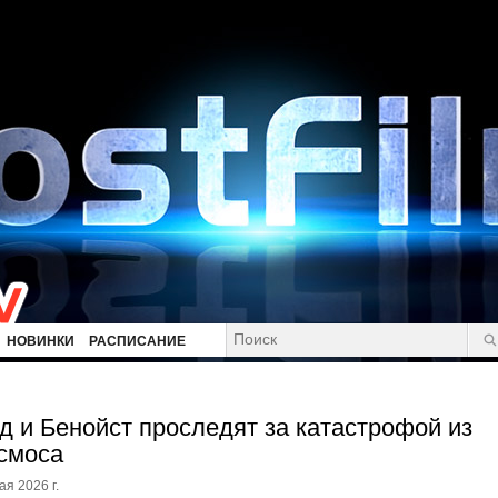
НОВИНКИ
РАСПИСАНИЕ
д и Бенойст проследят за катастрофой из
смоса
ая 2026 г.