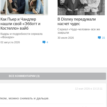
Как Пьер и Чандлер
В Disney передумали
нашли свой «Эбботт и
насчет чудес
Костелло» вайб
Сериал «Чудо-человек» все же
закрыли
Кадры и подробности сериала
«Фонари»
30 июля 2026
15
02 августа 2026
4
ВСЕ КОММЕНТАРИИ (3)
12 мая 2026 в 13:13:11
ытком, можно снимать и дальше.