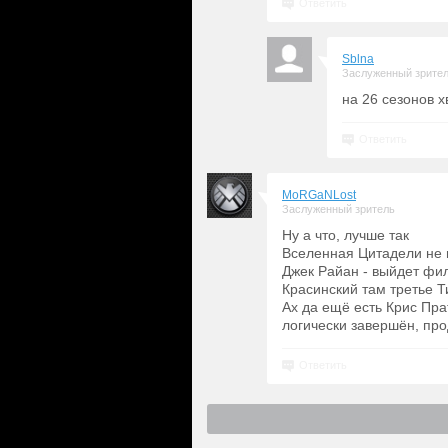
Ответить
Sblna
Заслуженный зрите
на 26 сезонов х
Ответить
MoRGaNLost
Заслуженный зритель
Ну а что, лучше так
Вселенная Цитадели не 
Джек Райан - выйдет фил
Красинский там третье 
Ах да ещё есть Крис Пра
логически завершён, про
Ответить