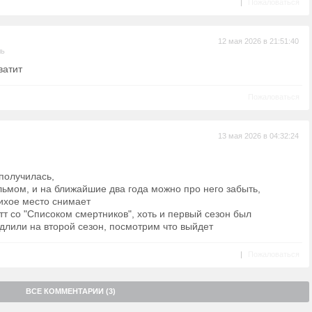
|
Пожаловаться
12 мая 2026 в 21:51:40
ль
ватит
Пожаловаться
13 мая 2026 в 04:32:24
получилась,
ьмом, и на ближайшие два года можно про него забыть,
Тихое место снимает
тт со "Списоком смертников", хоть и первый сезон был
длили на второй сезон, посмотрим что выйдет
|
Пожаловаться
ВСЕ КОММЕНТАРИИ (3)