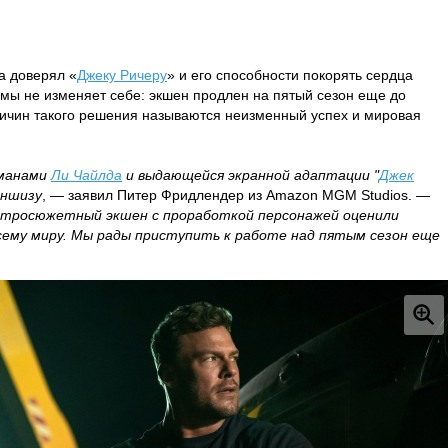
а доверял «
Джеку Ричеру
» и его способности покорять сердца
мы не изменяет себе: экшен продлен на пятый сезон еще до
ричин такого решения называются неизменный успех и мировая
оманами
Ли Чайлда
и выдающейся экранной адаптации "
Джек
аншизу
, — заявил Питер Фридлендер из Amazon MGM Studios. —
стросюжетный экшен с проработкой персонажей оценили
сему миру. Мы рады приступить к работе над пятым сезон еще