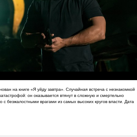
нован на книге «Я уйду завтра». Случайная встреча с незнакомкой
катастрофой: он оказывается втянут в сложную и смертельно
го с безжалостными врагами из самых высоких кругов власти. Дата