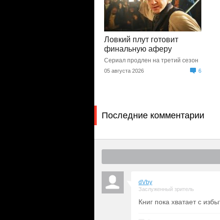
Ловкий плут готовит
финальную аферу
Сериал продлен на третий сезон
05 августа 2026
6
Последние комментарии
dVby
Заслуженный зритель
Книг пока хватает с изб