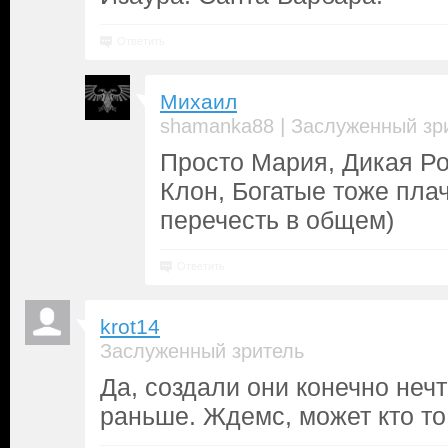
Ответить
Михаил
|
shamanka88
Заслуженный зр
Просто Мария, Дикая Ро
Клон, Богатые тоже пла
перечесть в общем)
Ответить
krot14
Заслуженный зритель
Да, создали они конечно нечт
раньше. Ждемс, может кто то