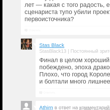
лет — какая с того радость, 
сценариста тупо убили проект
первоисточника?
Ответить
Stas Black
|
StasBlack13
Постоянный зрит
Финал в целом хороший 
побеждено, эпоха драко
Плохо, что город Корол
и болтали много лишнее
Ответить
Athirn
в ответ на
комментарий