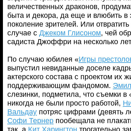
величественных драконов, продума
быта и декора, да еще и влюбить в 
поколение зрителей. Или отвратить 
случае с
Джеком Глисоном
, чей об
садиста Джоффри на несколько лет
По случаю юбилея «
Игры престоло
выпустил невиданные доселе кадр
актерского состава с проектом их ж
поддерживающим фандомом.
Эмил
слезинки, подметила, что съемки в 
никогда не были просто работой,
Ни
Вальдау
потряс цифрами (девять ле
Софи Тернер
пообещала не плакать
так, а
Кит Харингтон
трогательно за