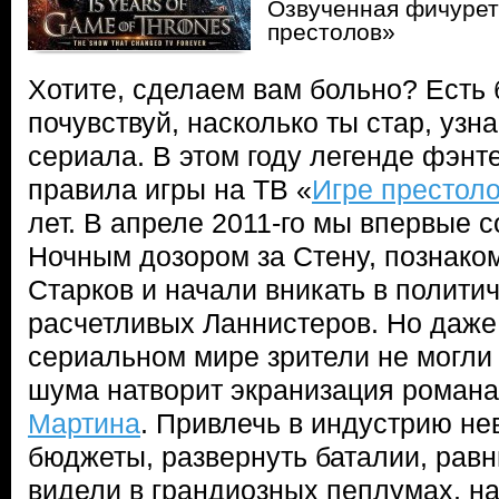
Озвученная фичурет
престолов»
Хотите, сделаем вам больно? Есть
почувствуй, насколько ты стар, уз
сериала. В этом году легенде фэнт
правила игры на ТВ «
Игре престол
лет. В апреле 2011-го мы впервые 
Ночным дозором за Стену, познако
Старков и начали вникать в полити
расчетливых Ланнистеров. Но даже
сериальном мире зрители не могли 
шума натворит экранизация роман
Мартина
. Привлечь в индустрию н
бюджеты, развернуть баталии, равн
видели в грандиозных пеплумах, н