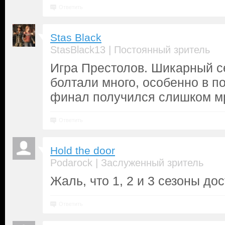
Ответить
Stas Black
|
StasBlack13
Постоянный зритель
Игра Престолов. Шикарный с
болтали много, особенно в п
финал получился слишком м
Ответить
Hold the door
|
Podarock
Заслуженный зритель
Жаль, что 1, 2 и 3 сезоны до
Ответить