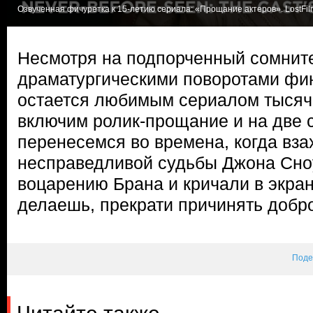
Озвученная фичуретка к 15-летию сериала: «Прощание актеров». LostFil
Несмотря на подпорченный сомни
драматургическими поворотами фин
остается любимым сериалом тысяч 
включим ролик-прощание и на две 
перенесемся во времена, когда вза
несправедливой судьбы Джона Сно
воцарению Брана и кричали в экра
делаешь, прекрати причинять доб
Поде