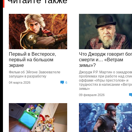
Читайте также
Первый в Вестеросе,
Что Джордж говорит бо
первый на большом
смерти и… «Ветрам
экране
зимы»?
Фильм об Эйгоне Завоевателе
Джордж Р.Р. Мартин о закадро
запущен в разработку
проблемах при работе над спи
оффами «Игры престолов» и
04 марта 2026
6
трудностях в написании «Ветр
зимы»
09 февраля 2026