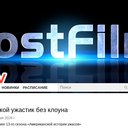
НОВИНКИ
РАСПИСАНИЕ
кой ужастик без клоуна
ая 2026 г.
инг 13-го сезона «Американской истории ужасов»