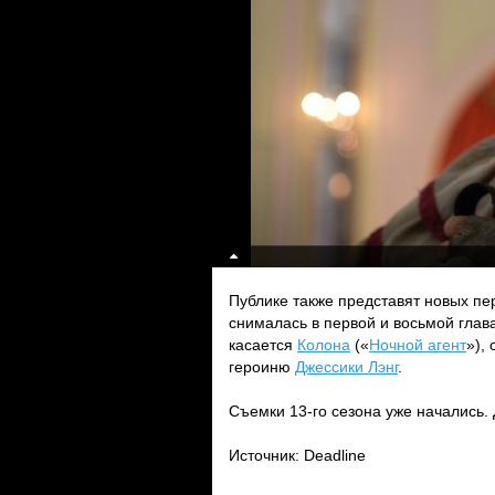
Публике также представят новых п
снималась в первой и восьмой глава
касается
Колона
(«
Ночной агент
»),
героиню
Джессики Лэнг
.
Съемки 13-го сезона уже начались.
Источник: Deadline