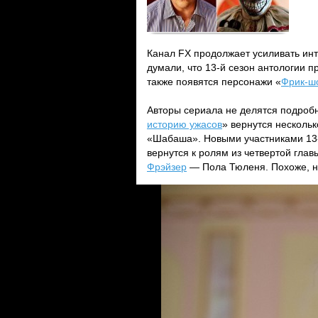
Канал FX продолжает усиливать инт
думали, что 13-й сезон антологии 
также появятся персонажи «
Фрик-ш
Авторы сериала не делятся подробн
историю ужасов
» вернутся нескольк
«Шабаша». Новыми участниками 13-
вернутся к ролям из четвертой гла
Фрэйзер
— Пола Тюленя. Похоже, н