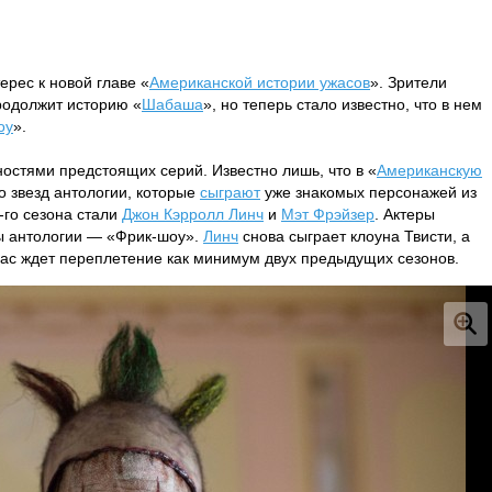
ерес к новой главе «
Американской истории ужасов
». Зрители
продолжит историю «
Шабаша
», но теперь стало известно, что в нем
оу
».
остями предстоящих серий. Известно лишь, что в «
Американскую
о звезд антологии, которые
сыграют
уже знакомых персонажей из
го сезона стали
Джон Кэрролл Линч
и
Мэт Фрэйзер
. Актеры
вы антологии — «Фрик-шоу».
Линч
снова сыграет клоуна Твисти, а
ас ждет переплетение как минимум двух предыдущих сезонов.