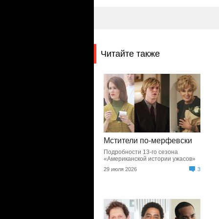
Читайте также
Мстители по-мерфевски
Подробности 13-го сезона
«Американской истории ужасов»
29 июля 2026
3