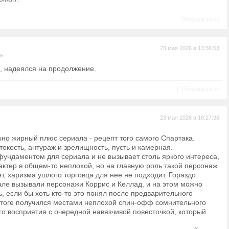
Пожаловаться
23 мая 2026 в 13:56:53
ль
, надеялся на продолжение.
|
Пожаловаться
23 мая 2026 в 16:27:38
но жирный плюс сериала - рецепт того самого Спартака.
окость, антураж и зрелищность, пусть и камерная.
 фундаментом для сериала и не вызывает столь яркого интереса,
 актер в общем-то неплохой, но на главную роль такой персонаж
ет, харизма ушлого торговца для нее не подходит. Гораздо
але вызывали персонажи Коррис и Келлад, и на этом можно
ь, если бы хоть кто-то это понял после предварительного
итоге получился местами неплохой спин-офф сомнительного
о восприятия с очередной навязчивой повесточкой, который