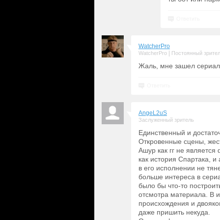
Ответить
WatcherPro
|
WatcherPro
Постоянный зрите
Жаль, мне зашел сериал
Ответить
AngeL2uS
Заслуженный зритель
Единственный и достаточ
Откровенные сцены, жест
Ашур как гг не является
как история Спартака, и
в его исполнении не тян
больше интереса в сери
было бы что-то построит
отсмотра материала. В 
происхождения и двояког
даже пришить некуда.