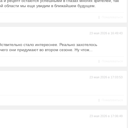
а и рецепт остаются успешными в глазах многих зрителей, так
этой области мы еще увидим в ближайшем будущем.
|
Пожаловаться
23 мая 2026 в 16:49:43
ействительно стало интереснее. Реально захотелось
чего они придумают во втором сезоне. Ну чтож...
|
Пожаловаться
23 мая 2026 в 17:03:53
|
Пожаловаться
23 мая 2026 в 17:06:49
)