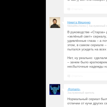
Ответить
Никита Мищенко
|
NikitaMischenko
Заслуженный 
В руководстве «Старза»
«зелёный свет» сериалу
удивлённые глаза – а п
этом, в самом сериале –
пытался усидеть на всех 
Нет, ну реально: сделал
– зачем было кратковре
несбыточные надежды н
Ответить
-Romario-
Заслуженный зритель
Нормальный сериал был. 
отличии от кучи других с