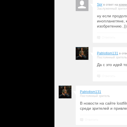
Spr
в ответ на
комм
Заслуженный зрите
ну если продолж
инопланетяне, 
изобретению..))
Ответить
Patriotism131
в отв
Постоянный зритель
Да с это идей т
Ответить
Patriotism131
Постоянный зритель
В новости на сайте lostf
среди зрителей и привле
Ответить