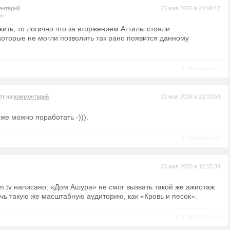
ентарий
23 мая 2026 в 21:08:17
ль
ить, то логично что за вторжением Аттилы стояли
которые не могли позволить так рано появится данному
Пожаловаться
ет на
комментарий
23 мая 2026 в 21:33:54
оже можно поработать -))).
Пожаловаться
23 мая 2026 в 12:15:34
ilm.tv написано: «Дом Ашура» не смог вызвать такой же ажиотаж
чь такую же масштабную аудиторию, как «Кровь и песок».
|
Пожаловаться