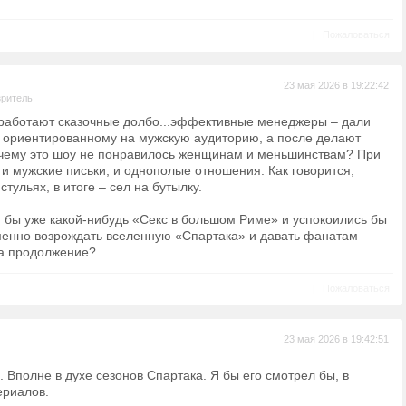
|
Пожаловаться
23 мая 2026 в 19:22:42
зритель
 работают сказочные долбо...эффективные менеджеры – дали
, ориентированному на мужскую аудиторию, а после делают
очему это шоу не понравилось женщинам и меньшинствам? При
 и мужские письки, и однополые отношения. Как говорится,
стульях, в итоге – сел на бутылку.
и бы уже какой-нибудь «Секс в большом Риме» и успокоились бы
менно возрождать вселенную «Спартака» и давать фанатам
а продолжение?
|
Пожаловаться
23 мая 2026 в 19:42:51
Вполне в духе сезонов Спартака. Я бы его смотрел бы, в
ериалов.