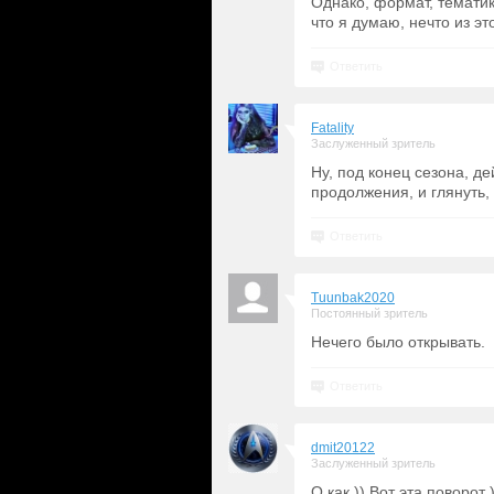
Однако, формат, тематик
что я думаю, нечто из 
Ответить
Fatality
Заслуженный зритель
Ну, под конец сезона, д
продолжения, и глянуть, 
Ответить
Tuunbak2020
Постоянный зритель
Нечего было открывать.
Ответить
dmit20122
Заслуженный зритель
О как )) Вот эта поворот 