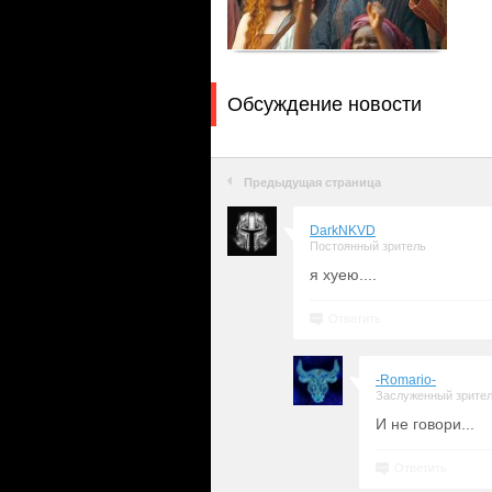
Обсуждение новости
Предыдущая страница
DarkNKVD
Постоянный зритель
я хуею....
Ответить
-Romario-
Заслуженный зрите
И не говори...
Ответить