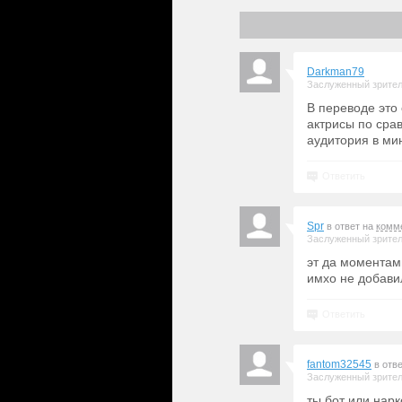
Darkman79
Заслуженный зрите
В переводе это
актрисы по сра
аудитория в ми
Ответить
Spr
в ответ на
комм
Заслуженный зрите
эт да моментам
имхо не добави
Ответить
fantom32545
в отв
Заслуженный зрите
ты бот или нар