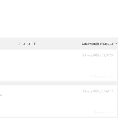
1
2
3
4
Следующая страница
23 мая 2026 в 11:36:52
|
Пожаловаться
23 мая 2026 в 19:41:11
ль
Пожаловаться