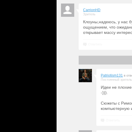
CarrionHD
Зритель
Клоуны,надеюсь, у нас б
ощущением, что ожидани
открывает массу интере
Ответить
Patriotism131
в отв
Постоянный зритель
Идеи не плохие
-))).
Сюжеты с Римом
компьютерную и
Ответить