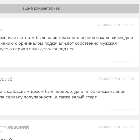
еще 6 комментариев
23 мая 2026 в 13:19:52
ль
 означает что там было слишком много членов и мало сисек,да и
внению с оригиналом подкачали,вот собственно мужская
нусе,а сериал явно делался под нее
Пожаловаться
ентарий
23 мая 2026 в 13:22:43
ль
и с колбасным цехом был перебор, да и плюс гейская линия
ла сериалу популярности, а также вялый старт
Пожаловаться
ет на
комментарий
24 мая 2026 в 13:26:57
ль
коман?