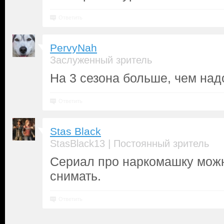
Ответить
PervyNah
Заслуженный зритель
На 3 сезона больше, чем над
Ответить
Stas Black
|
StasBlack13
Постоянный зритель
Сериал про наркомашку можн
снимать.
Ответить