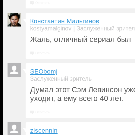
Ответить
Константин Мальгинов
|
kostyamalginov
Заслуженный зрител
Жаль, отличный сериал был
Ответить
SEObomj
Заслуженный зритель
Думал этот Сэм Левинсон уж
уходит, а ему всего 40 лет.
Ответить
ziscennin