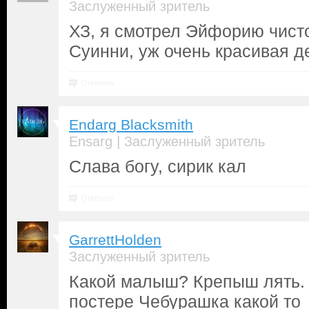
Заслуженный зритель
ХЗ, я смотрел Эйфорию чисто
Суинни, уж очень красивая де
Ответить
Endarg Blacksmith
|
Ensarg
Заслуженный зритель
Слава богу, сирик кал
Ответить
GarrettHolden
Заслуженный зритель
Какой малыш? Крепыш лять.
постере Чебурашка какой то