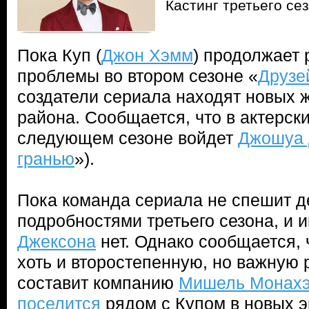
Кастинг третьего се
Пока Куп (
Джон Хэмм
) продолжает 
проблемы во втором сезоне «
Друзе
создатели сериала находят новых ж
района. Сообщается, что в актерск
следующем сезоне войдет
Джошуа 
гранью
»).
Пока команда сериала не спешит д
подробностями третьего сезона, и 
Джексона
нет. Однако сообщается, 
хоть и второстепенную, но важную 
составит компанию
Мишель Монах
поселится
рядом с Купом в новых э