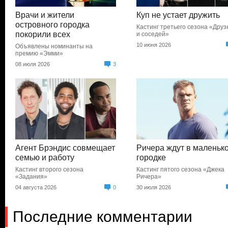
Врачи и жители
Куп не устает дружить
островного городка
Кастинг третьего сезона «Друз
покорили всех
и соседей»
10 июня 2026
Объявлены номинанты на
премию «Эмми»
08 июля 2026
3
Агент Брэндис совмещает
Ричера ждут в маленьк
семью и работу
городке
Кастинг второго сезона
Кастинг пятого сезона «Джека
«Задания»
Ричера»
04 августа 2026
0
30 июля 2026
Последние комментарии