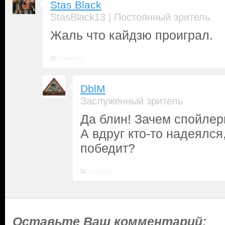
Stas Black
|
StasBlack13
Постоянный зритель
Жаль что кайдзю проиграл.
Ответить
DblM
Заслуженный зритель
Да блин! Зачем спойле
А вдруг кто-то надеялся
победит?
Ответить
Оставьте Ваш комментарий: