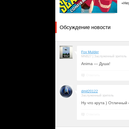
«Не
Обсуждение новости
Fox Mulder
|
MNB27
Заслуженный зритель
Anima — Душа!
Ответить
dmit20122
Заслуженный зритель
Ну что крута ) Отличный
Ответить