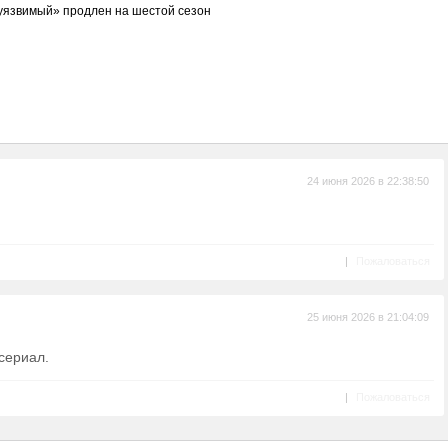
уязвимый» продлен на шестой сезон
24 июня 2026 в 22:38:50
|
Пожаловаться
25 июня 2026 в 21:04:09
 сериал.
|
Пожаловаться