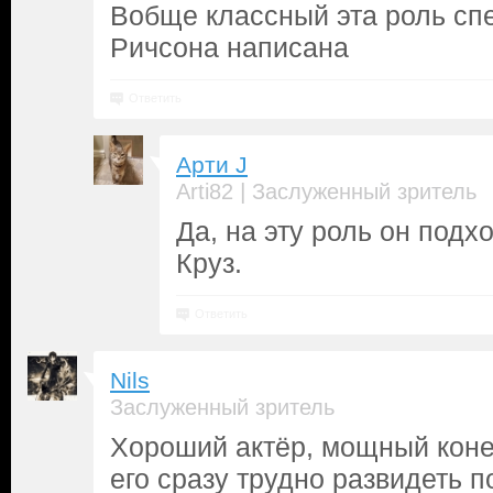
Вобще классный эта роль сп
Ричсона написана
Ответить
Арти J
|
Arti82
Заслуженный зритель
Да, на эту роль он под
Круз.
Ответить
Nils
Заслуженный зритель
Хороший актёр, мощный коне
его сразу трудно развидеть 