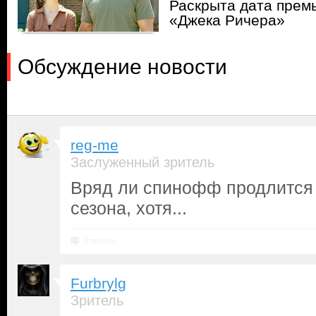
Раскрыта дата прем
«Джека Ричера»
Обсуждение новости
reg-me
Заслуженный зритель
Вряд ли спинофф продлится
сезона, хотя...
Ответить
Furbrylg
Зритель