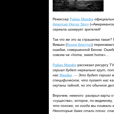
Режиссер
Райан Мерфи
официально
American Horror Story
(«Американска
сериала шокирует зрителей!
Так что же это за страшилка такая?
Вивьен (
Конни Бриттон
) переезжают
ошибки, совершенной Беном. Ошибк
совсем не «home, sweet home»...
Райан Мерфи
рассказал ресурсу TV
сериал будет нереально крут, пот
нас
Мерфи
.
—
Это будет сериал в
специфическое, что пугает нас ка
окутаны тайной, но это обычное де
Впрочем, немного раскрыл карты о
«существа», которое, по-видимому,
что похоже, но когда мы снимали 
Некоторые даже стали плохо спат