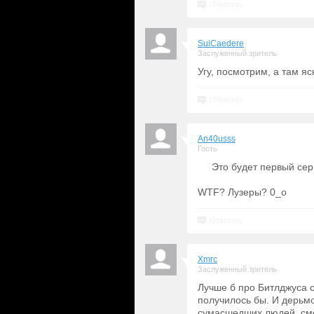
Ответить
SuiCaedere
Заслуженный зритель
Угу, посмотрим, а там яс
Ответить
An40usss
Гость
Это будет первый сер
WTF? Лузеры? 0_о
Ответить
Xmrc
Заслуженный зритель
Лучше б про Битлджуса 
получилось бы. И дерьм
сумасшедших людей, смо