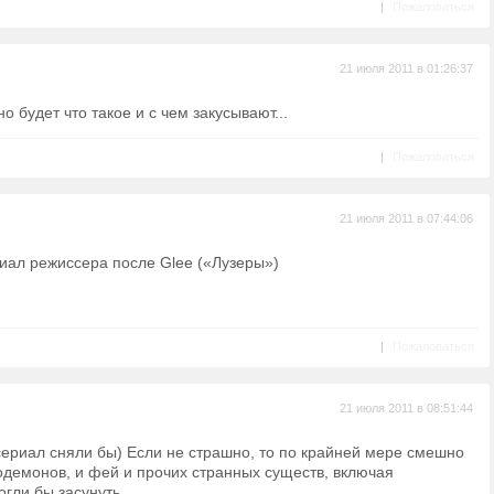
|
Пожаловаться
21 июля 2011 в 01:26:37
но будет что такое и с чем закусывают...
|
Пожаловаться
21 июля 2011 в 07:44:06
иал режиссера после Glee («Лузеры»)
|
Пожаловаться
21 июля 2011 в 08:51:44
сериал сняли бы) Если не страшно, то по крайней мере смешно
одемонов, и фей и прочих странных существ, включая
гли бы засунуть.