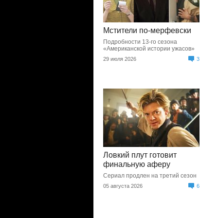
Мстители по-мерфевски
Подробности 13-го сезона
«Американской истории ужасов»
29 июля 2026
3
Ловкий плут готовит
финальную аферу
Сериал продлен на третий сезон
05 августа 2026
6