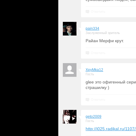
Ответить
pain334
Заслуженный зритель
Райан Мерфи крут.
Ответить
XpyMka12
Гость
glee это офигенный сери
страшилку )
Ответить
geto2009
Гость
http://i025.radikal.ru/11