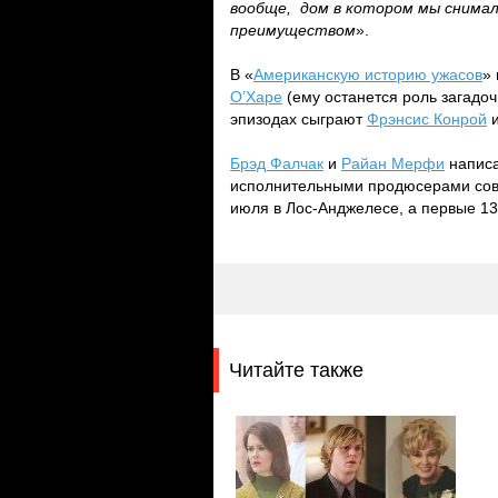
вообще, дом в котором мы снима
преимуществом
».
В «
Американскую историю ужасов
»
О’Харе
(ему останется роль загадоч
эпизодах сыграют
Фрэнсис Конрой
Брэд Фалчак
и
Райан Мерфи
написа
исполнительными продюсерами со
июля в Лос-Анджелесе, а первые 13
Читайте также