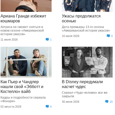
Ариана Гранде избежит
Ужасы продолжатся
кошмаров
осенью
Актриса не сможет сняться в
Дата премьеры 13-го сезона
новом сезоне «Американской
«Американской истории ужасов»
истории ужасов»
10 июля 2026
0
11 июля 2026
1
Как Пьер и Чандлер
В Disney передумали
нашли свой «Эбботт и
насчет чудес
Костелло» вайб
Сериал «Чудо-человек» все же
закрыли
Кадры и подробности сериала
«Фонари»
30 июля 2026
15
02 августа 2026
4