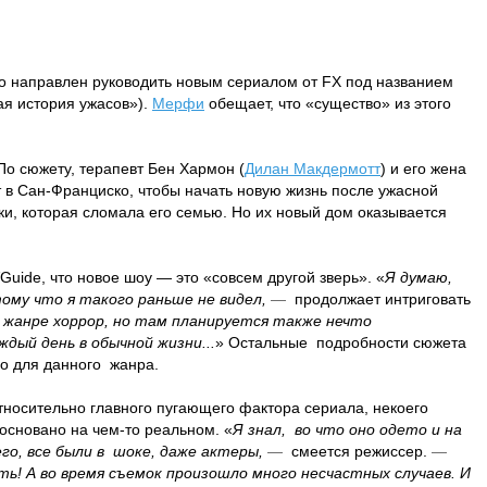
 направлен руководить новым сериалом от FX под названием
я история ужасов»).
Мерфи
обещает, что «существо» из этого
 По сюжету, терапевт Бен Хармон (
Дилан Макдермотт
) и его жена
 в Сан-Франциско, чтобы начать новую жизнь после ужасной
и, которая сломала его семью. Но их новый дом оказывается
Guide, что новое шоу — это «совсем другой зверь». «
Я думаю,
ому что я такого раньше не видел,
—
продолжает интриговать
 жанре хоррор, но там планируется также нечто
ждый день в обычной жизни...
» Остальные подробности сюжета
ло для данного жанра.
тносительно главного пугающего фактора сериала, некоего
 основано на чем-то реальном. «
Я знал, во что оно одето и на
его, все были в шоке, даже актеры,
—
смеется режиссер.
—
ь! А во время съемок произошло много несчастных случаев. И