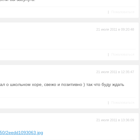
|
Пожаловаться
21 июля 2011 в 09:20:48
|
Пожаловаться
21 июля 2011 в 12:35:47
ал о школьном хоре, свежо и позитивно ) так что буду ждать
|
Пожаловаться
21 июля 2011 в 13:36:09
07/50/2eedd1093063.jpg