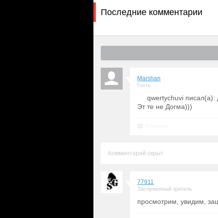
Последние комментарии
Marshan
Гость
qwertychuvi писал(а)
Эт те не Догма)))
Ответить
Комментарий скрыт
77911
Заслуженный зритель
просмотрим, увидим, за