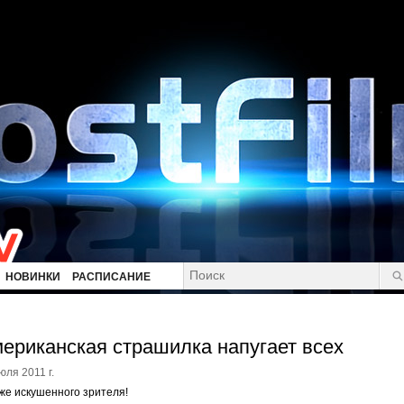
НОВИНКИ
РАСПИСАНИЕ
ериканская страшилка напугает всех
юля 2011 г.
же искушенного зрителя!