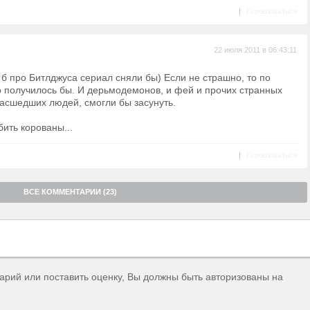
|
Пожаловаться
22 июля 2011 в 06:43:11
 б про Битлджуса сериал сняли бы) Если не страшно, то по
 получилось бы. И дерьмодемонов, и фей и прочих странных
асшедших людей, смогли бы засунуть.
ить корованы...
|
Пожаловаться
ВСЕ КОММЕНТАРИИ (23)
тарий или поставить оценку, Вы должны быть авторизованы на