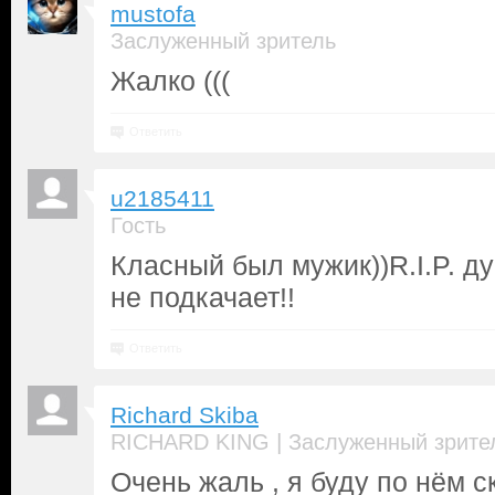
mustofa
Заслуженный зритель
Жалко (((
Ответить
u2185411
Гость
Класный был мужик))R.I.P. д
не подкачает!!
Ответить
Richard Skiba
|
RICHARD KING
Заслуженный зрите
Очень жаль , я буду по нём с