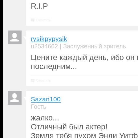
R.I.P
Ответить
rysikpypysik
|
u2534662
Заслуженный зритель
Цените каждый день, ибо он 
последним...
Ответить
Sazan100
Гость
жалко...
Отличный был актер!
Земля тебя пухом Энди Уитф