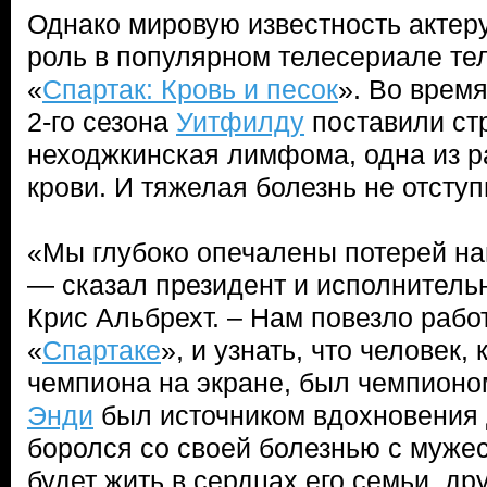
Однако мировую известность актер
роль в популярном телесериале тел
«
Спартак: Кровь и песок
». Во врем
2-го сезона
Уитфилду
поставили ст
неходжкинская лимфома, одна из р
крови. И тяжелая болезнь не отступ
«Мы глубоко опечалены потерей наш
— сказал президент и исполнитель
Крис Альбрехт. – Нам повезло рабо
«
Спартаке
», и узнать, что человек,
чемпиона на экране, был чемпионом
Энди
был источником вдохновения д
боролся со своей болезнью с мужес
будет жить в сердцах его семьи, др