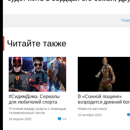
Поде
Читайте также
#СидимДома. Сериалы
В «Сонной лощине»
для любителей спорта
возродится древний бо
Утоляем жажду азарта с помощью
Новости кастинга
телевизионных хитов
10 октября 2015
18 апреля 2020
14