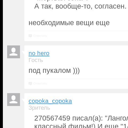
А так, вообще-то, согласен.
необходимые вещи еще
Ответить
no hero
Гость
под пукалом )))
Ответить
copoka_copoka
Зритель
270567459 писал(а): "Ланг
классный фильм!) И еще "1