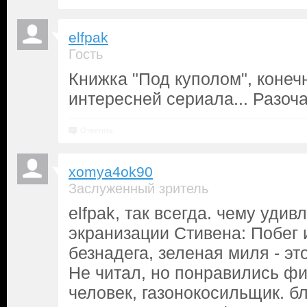
elfpak
Гость
Книжка "Под куполом", конечн
интересней сериала... Разоч
Ответить
xomya4ok90
Заслуженный зритель
elfpak, так всегда. чему уди
экранизации Стивена: Побег 
безнадега, зеленая миля - это
Не читал, но понравились ф
человек, газонокосильщик. б