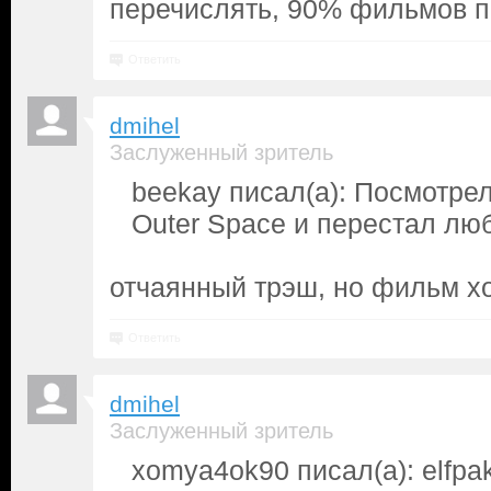
перечислять, 90% фильмов по
Ответить
dmihel
Заслуженный зритель
beekay писал(а): Посмотрел 
Outer Space и перестал люб
отчаянный трэш, но фильм 
Ответить
dmihel
Заслуженный зритель
xomya4ok90 писал(а): elfpak