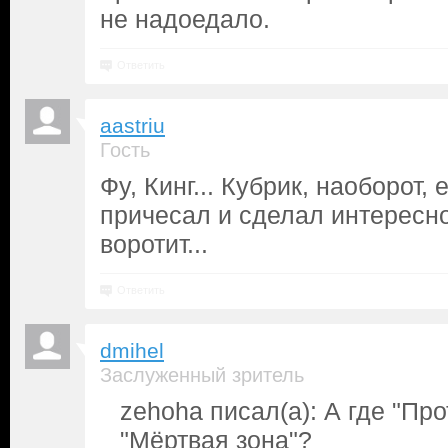
не надоедало.
Ответить
aastriu
Гость
Фу, Кинг... Кубрик, наоборот,
причесал и сделал интересно
воротит...
Ответить
dmihel
Заслуженный зритель
zehoha писал(а): А где "Пр
"Мёртвая зона"?