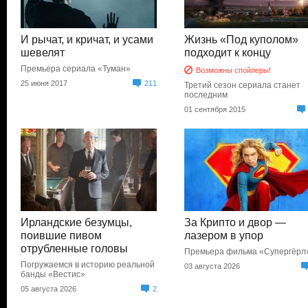
И рычат, и кричат, и усами
Жизнь «Под куполом»
шевелят
подходит к концу
Премьера сериала «Туман»
Возможны спойлеры!
25 июня 2017
211
Третий сезон сериала станет
последним
01 сентября 2015
Ирландские безумцы,
За Крипто и двор —
поившие пивом
лазером в упор
отрубленные головы
Премьера фильма «Супергёрл
Погружаемся в историю реальной
03 августа 2026
банды «Вестис»
05 августа 2026
2