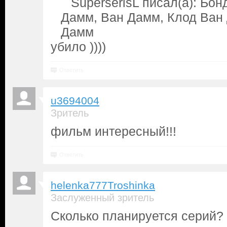
SuperserisL писал(а): Бо
Дамм, Ван Дамм, Клод Ван
Дамм
убило ))))
Ответить
u3694004
Зритель
фильм интересный!!!
Ответить
helenka777Troshinka
Заслуженный зритель
Сколько планируется серий?