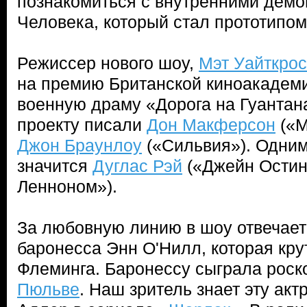
познакомиться с внутренними демо
Человека, который стал прототипо
Режиссер нового шоу,
Мэт Уайткрос
на премию Британской киноакадем
военную драму «Дорога на Гуантан
проекту писали
Дон Макферсон
(«М
Джон Браунлоу
(«Сильвия»). Одним
значится
Дуглас Рэй
(«Джейн Остин
Ленноном»).
За любовную линию в шоу отвечае
баронесса Энн О'Нилл, которая кру
Флеминга. Баронессу сыграла рос
Пюльве
. Наш зритель знает эту акт