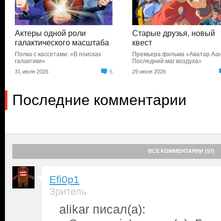
Актеры одной роли
Старые друзья, новый
галактического масштаба
квест
Полка с кассетами: «В поисках
Премьера фильма «Аватар Аан
галактики»
Последний маг воздуха»
31 июля 2026
6
29 июля 2026
Последние комментарии
ВСЕ КОММЕНТАРИИ (57)
Efi0p1
Зритель
alikar писал(а):