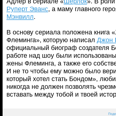
Адлер в сериале «
Шерлок
». В рол
Руперт Эванс
, а маму главного гер
Мэнвилл
.
В основу сериала положена книга 
Флеминга», которую написал
Джон 
официальный биограф создателя Бо
работе над шоу были использованы
жены Флеминга, а также его собств
И не то чтобы ему можно было верит
который хотел стать Бондом», люби
никогда не должен позволять чрез
вставать между тобой и твоей исто
Поде