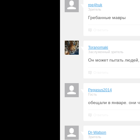
rpe4huk
Зритель
Гребанные мавры
Ответить
Toranomaki
Заслуженный зритель
Он может пытать людей, 
Ответить
Pegasus2014
Гость
обещали в январе. они 
Ответить
Dr-Watson
Зритель