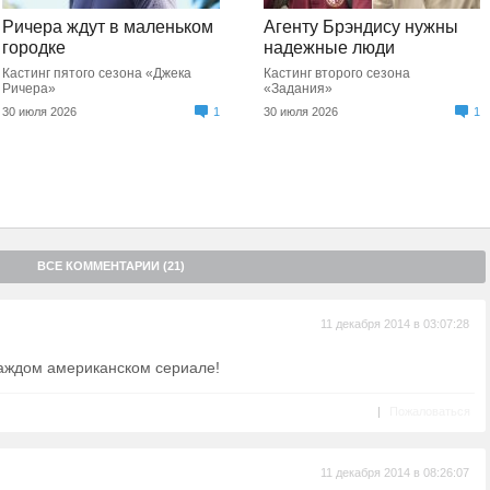
Ричера ждут в маленьком
Агенту Брэндису нужны
городке
надежные люди
Кастинг пятого сезона «Джека
Кастинг второго сезона
Ричера»
«Задания»
30 июля 2026
1
30 июля 2026
1
ВСЕ КОММЕНТАРИИ (21)
11 декабря 2014 в 03:07:28
каждом американском сериале!
|
Пожаловаться
11 декабря 2014 в 08:26:07