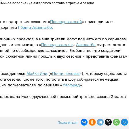
ычное пополнение актерского состава в третьем сезоне
оте над третьим сезоном «
Последователей
» присоединился
и корнями
Гбенга Акиннагбе
.
зионных проектов, а наши зрители могут помнить его по сериалам
данным источника, в «
Последователях
»
Акиннагбе
сыграет агента
уппой по освобождению заложников. Любопытно, что создатели
ной сюжетной линии прошлых двух сезонов и представить фанатам
присоединился
Майкл Или
(«
Почти человек
»), которому сценаристы
ста сезона. Кроме того, погостить в шоу собирается немецкая
ашим пользователям по сериалу «
Уилфред
».
телеканала Fox с двухчасовой премьерой третьего сезона 2 марта
Поделиться: