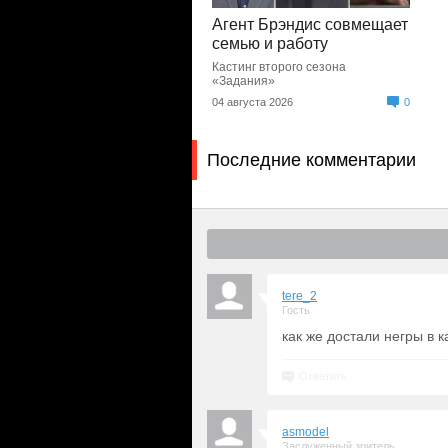
Агент Брэндис совмещает
семью и работу
Кастинг второго сезона
«Задания»
04 августа 2026
0
Последние комментарии
tere_2
Гость
как же достали негры в 
Ответить
asmodel
Заслуженный зритель