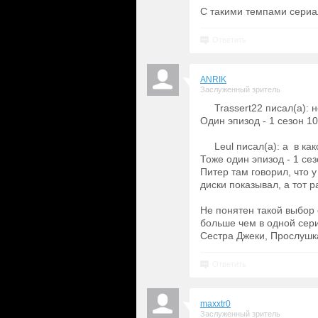
С такими темпами сериал
Ответить
ANRIK
Заслуженный зритель
Trassert22 писал(а):
Один эпизод - 1 сезон 1
Leul писал(а): а в ка
Тоже один эпизод - 1 сез
Питер там говорил, что у
диски показывал, а тот 
Не понятен такой выбор 
больше чем в одной сери
Сестра Джеки, Прослушк
Ответить
maxxtr0
Заслуженный зритель