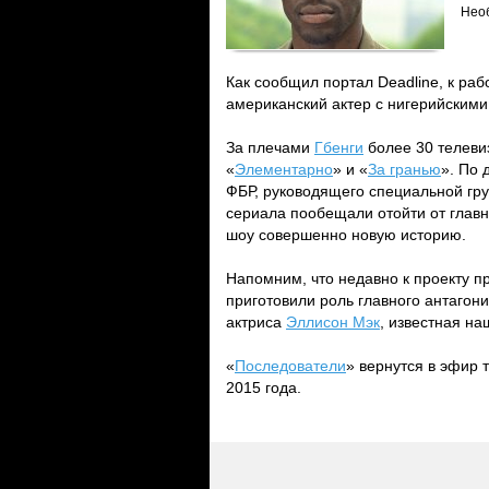
Необ
Как сообщил портал Deadline, к раб
американский актер с нигерийским
За плечами
Гбенги
более 30 телеви
«
Элементарно
» и «
За гранью
». По 
ФБР, руководящего специальной гр
сериала пообещали отойти от глав
шоу совершенно новую историю.
Напомним, что недавно к проекту 
приготовили роль главного антагони
актриса
Эллисон Мэк
, известная н
«
Последователи
» вернутся в эфир 
2015 года.