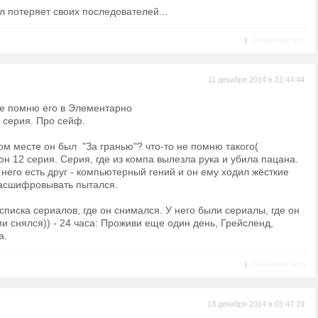
 потеряет своих последователей...
|
Пожаловаться
11 декабря 2014 в 21:44:44
 не помню его в Элементарно
0 серия. Про сейф.
ком месте он был "За гранью"? что-то не помню такого(
он 12 серия. Серия, где из компа вылезла рука и убила пацана.
 него есть друг - компьютерный гений и он ему ходил жёсткие
расшифровывать пытался.
списка сериалов, где он снимался. У него были сериалы, где он
и снялся)) - 24 часа: Проживи еще один день, Грейсленд,
а.
|
Пожаловаться
13 декабря 2014 в 03:47:19