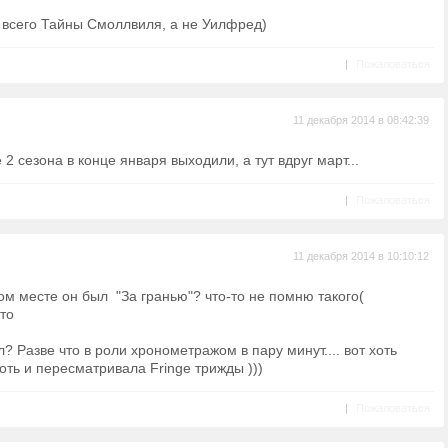
 всего Тайны Смоллвиля, а не Уилфред)
|
Пожаловаться
11 декабря 2014 в 08:42:39
 2 сезона в конце января выходили, а тут вдруг март...
|
Пожаловаться
11 декабря 2014 в 10:10:12
ком месте он был "За гранью"? что-то не помню такого(
 то
? Разве что в роли хронометражом в пару минут.... вот хоть
оть и пересматривала Fringe трижды )))
|
Пожаловаться