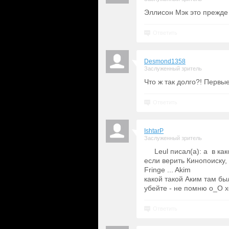
Эллисон Мэк это прежде
Ответить
Desmond1358
Заслуженный зритель
Что ж так долго?! Первые
Ответить
IshtarP
Заслуженный зритель
Leul писал(а): а в ка
если верить Кинопоиску,
Fringe ... Akim
какой такой Аким там был
убейте - не помню о_О х
Ответить