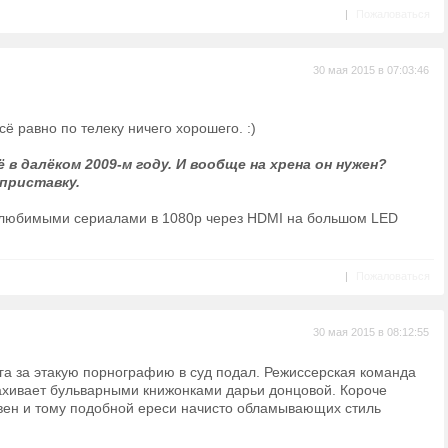
|
Пожаловаться
30 мая 2015 в 07:03:46
сё равно по телеку ничего хорошего. :)
 в далёком 2009-м году. И вообще на хрена он нужен?
 приставку.
 любимыми сериалами в 1080p через HDMI на большом LED
|
Пожаловаться
30 мая 2015 в 08:12:55
нга за этакую порнографию в суд подал. Режиссерская команда
пахивает бульварными книжонками дарьи донцовой. Короче
йвен и тому подобной ереси начисто обламывающих стиль