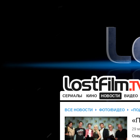
СЕРИАЛЫ
КИНО
НОВОСТИ
ВИДЕО
ВСЕ НОВОСТИ
ФОТО/ВИДЕО
«ПО
«П
29 м
Озв