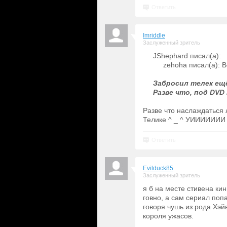
Ответить
Imriddle
Заслуженный зритель
JShephard писал(а):
zehoha писал(а): В
Забросил телек ещё
Разве что, под DVD
Разве что наслаждаться
Телике ^ _ ^ УИИИИИИИ
Ответить
Evilduck85
Заслуженный зритель
я б на месте стивена ки
говно, а сам сериал по
говоря чушь из рода Хэ
короля ужасов.