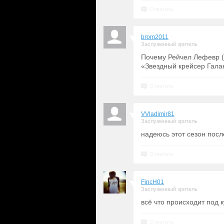
Ответить
brom2011
Заслуженный зритель
Почему Рейчел Лефевр (
«Звездный крейсер Гала
Ответить
VVladimir81
Заслуженный зритель
надеюсь этот сезон посл
Ответить
FincH01
Заслуженный зритель
всё что происходит под 
Ответить