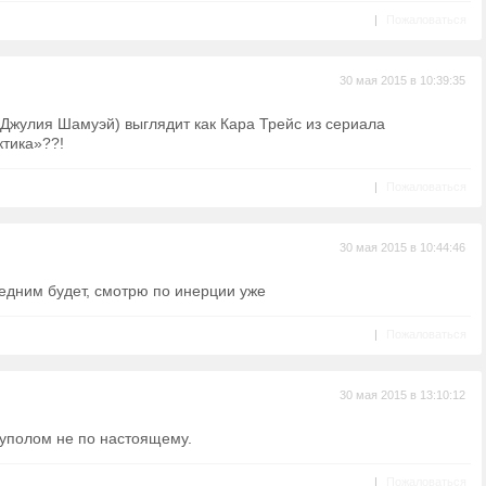
|
Пожаловаться
30 мая 2015 в 10:39:35
Джулия Шамуэй) выглядит как Кара Трейс из сериала
ктика»??!
|
Пожаловаться
30 мая 2015 в 10:44:46
едним будет, смотрю по инерции уже
|
Пожаловаться
30 мая 2015 в 13:10:12
куполом не по настоящему.
|
Пожаловаться