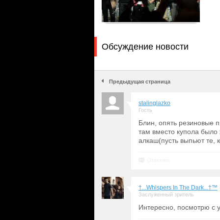
Обсуждение новости
Предыдущая страница
stalinglazko
Гость
Блин, опять резиновые п
там вместо купола было
алкаш(пусть выпьют те, 
Ответить
†...Whispers In The Dark...†™
Заслуженный зритель
Интересно, посмотрю с 