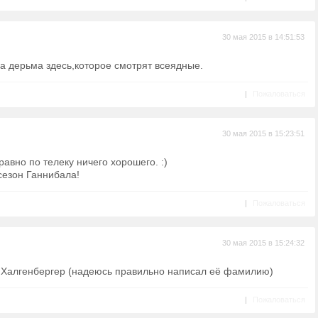
30 мая 2015 в 14:51:53
а дерьма здесь,которое смотрят всеядные.
|
Пожаловаться
30 мая 2015 в 15:23:51
равно по телеку ничего хорошего. :)
сезон Ганнибала!
|
Пожаловаться
30 мая 2015 в 15:24:32
 Халгенбергер (надеюсь правильно написал её фамилию)
|
Пожаловаться