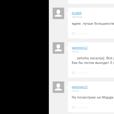
ALI666
Зритель
ждем. лучше большинств
Ответить
gamover12
Гость
zehoha писал(а): Всё 
Как бы летом выходит 3 
Ответить
gamover12
Гость
Ну посмотрим на Мардж
Ответить