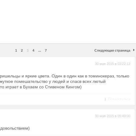
1
2
3
4
...
7
Следующая страница
30 мая 2015 в 03:22:12
ришельцы и яркие цвета. Один в один как в томинокераз, только
 жуткое помешательство у людей и спасв всех лютый
кто играет в Бухаем со Стивеном Кингом)
|
Пожаловаться
30 мая 2015 в 05:49:00
удовольствием)