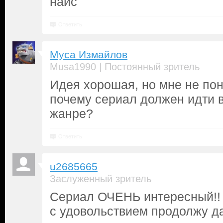
найс
Ответить
Муса Измайлов
|
Musa1990
Постоянный зритель
Идея хорошая, но мне не по
почему сериал должен идти 
жанре?
Ответить
u2685665
Заслуженный зритель
Сериал ОЧЕНЬ интересный!! Е
с удовольствием продолжу д