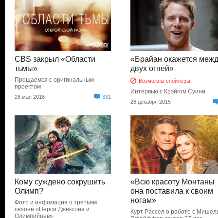
CBS закрыл «Области
«Брайан окажется меж
тьмы»
двух огней»
Прощаемся с оригинальным
Возможны спойлеры!
проектом
Интервью с Крэйгом Суини
26 мая 2016
331
28 декабря 2015
Кому суждено сокрушить
«Всю красоту Монтаны
Олимп?
она поставила к своим
ногам»
Фото и инфомация о третьем
сезоне «Перси Джексона и
Курт Рассел о работе с Мишел
Олимпийцев»