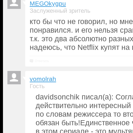
MEGOkygpu
Заслуженный зритель
кто бы что не говорил, но мн
понравился. и его нельзя ср
т.к. это два абсолютно разны
надеюсь, что Netflix купят на
Ответить
vomolrah
Гость
davidsonchik писал(а): Сог
действительно интересный
по словам режиссера то вт
обязан быть!Единственное 
в этом сериале - это мульт