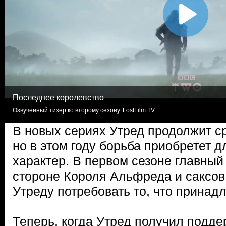
Последнее королевство
Озвученный тизер ко второму сезону. LostFilm.TV
В новых сериях Утред продолжит ср
но в этом году борьба приобретет д
характер. В первом сезоне главный
стороне Короля Альфреда и саксов
Утреду потребовать то, что принадл
Теперь, когда Утред получил подд