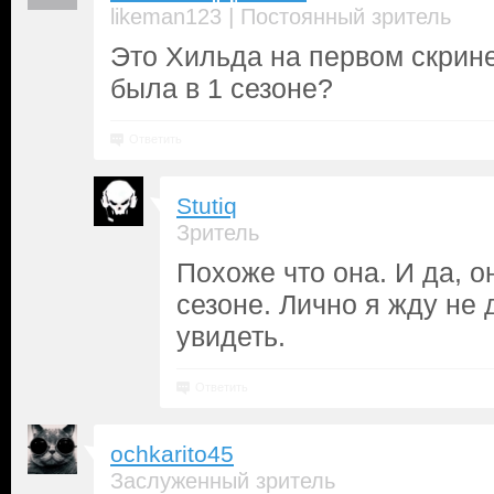
|
likeman123
Постоянный зритель
Это Хильда на первом скрин
была в 1 сезоне?
Ответить
Stutiq
Зритель
Похоже что она. И да, 
сезоне. Лично я жду не
увидеть.
Ответить
ochkarito45
Заслуженный зритель