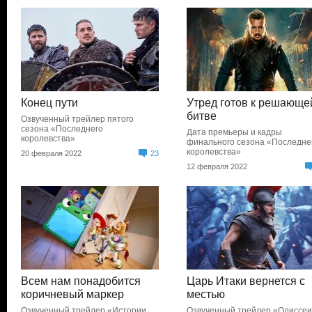
Конец пути
Утред готов к решающе
битве
Озвученный трейлер пятого
сезона «Последнего
Дата премьеры и кадры
королевства»
финального сезона «Последне
королевства»
20 февраля 2022
23
12 февраля 2022
Всем нам понадобится
Царь Итаки вернется с
коричневый маркер
местью
Озвученный трейлер «Истории
Озвученный трейлер «Одиссе