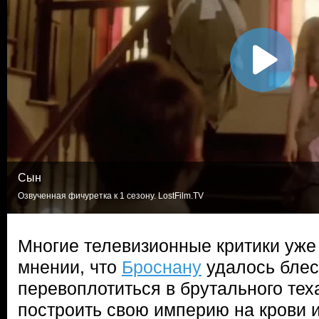
Сын
Озвученная фичуретка к 1 сезону. LostFilm.TV
Многие телевизионные критики уже
мнении, что
Броснану
удалось бле
перевоплотиться в брутального теха
построить свою империю на крови и