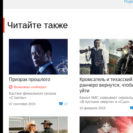
Поде
Читайте также
Призрак прошлого
Кромсатель и техасский
ранчеро вернутся, чтоб
Возможны спойлеры!
уйти
Кастинг финального сезона
«Стрелы»
Канал AMC закрывает сериал
«В пустыне смерти» и «Сын»
07 сентября 2019
17
10 февраля 2019