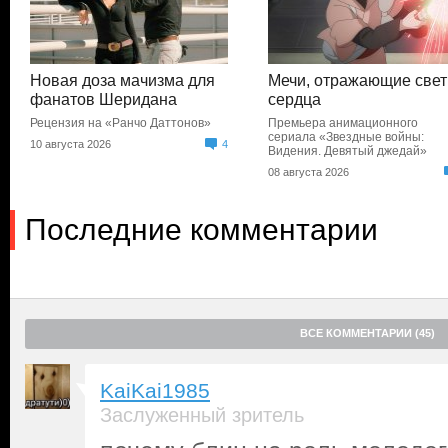
Новая доза мачизма для
Мечи, отражающие свет
фанатов Шеридана
сердца
Рецензия на «Ранчо Даттонов»
Премьера анимационного
сериала «Звездные войны:
10 августа 2026
4
Видения. Девятый джедай»
08 августа 2026
Последние комментарии
ВСЕ КОММЕНТАРИИ (45)
KaiKai1985
Заслуженный зритель