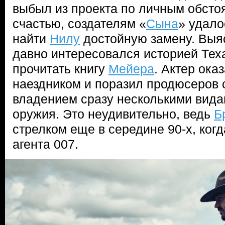
выбыл из проекта по личным обсто
счастью, создателям «
Сына
» удало
найти
Нилу
достойную замену. Выя
давно интересовался историей Тех
прочитать книгу
Мейера
. Актер ок
наездником и поразил продюсеров 
владением сразу несколькими вида
оружия. Это неудивительно, ведь
Б
стрелком еще в середине 90-х, когд
агента 007.