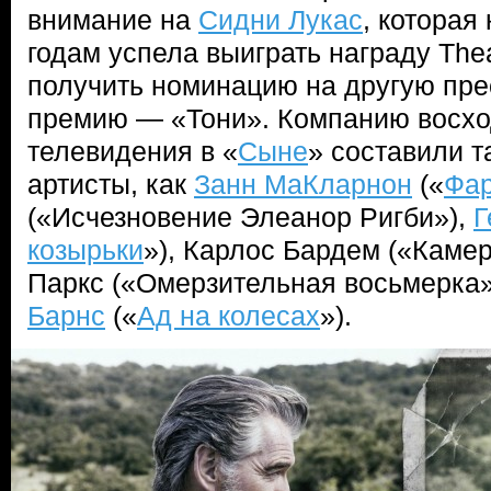
внимание на
Сидни Лукас
, которая
годам успела выиграть награду Thea
получить номинацию на другую пр
премию — «Тони». Компанию восх
телевидения в «
Сыне
» составили 
артисты, как
Занн МаКларнон
(«
Фар
(«Исчезновение Элеанор Ригби»),
Г
козырьки
»), Карлос Бардем («Каме
Паркс («Омерзительная восьмерка
Барнс
(«
Ад на колесах
»).