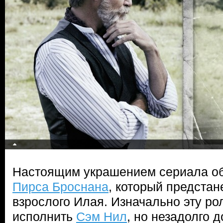
Настоящим украшением сериала об
Пирса Броснана
, который предстан
взрослого Илая. Изначально эту р
исполнить
Сэм Нил
, но незадолго 