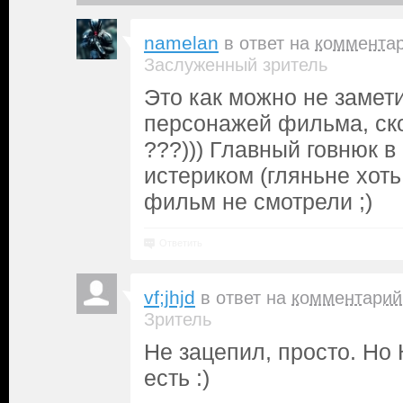
namelan
в ответ на
коммента
Заслуженный зритель
Это как можно не замети
персонажей фильма, ск
???))) Главный говнюк 
истериком (гляньне хоть
фильм не смотрели ;)
Ответить
vf;jhjd
в ответ на
комментарий
Зритель
Не зацепил, просто. Но 
есть :)