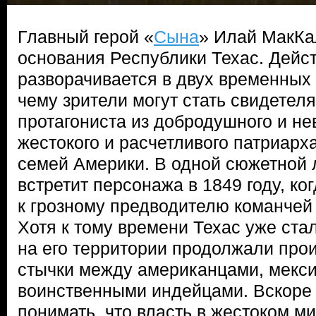
Главный герой «
Сына
» Илай МакКа
основания Республики Техас. Дейс
разворачивается в двух временных
чему зрители могут стать свидете
протагониста из добродушного и н
жестокого и расчетливого патриарх
семей Америки. В одной сюжетной 
встретит персонажа в 1849 году, ко
к грозному предводителю команчей
Хотя к тому времени Техас уже ста
на его территории продолжали про
стычки между американцами, мекс
воинственными индейцами. Вскоре
понимать, что власть в жестоком м