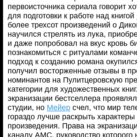
первоисточника сериала говорит хот
для подготовки к работе над книгой
более трехсот произведений о Дик
научился стрелять из лука, приобр
и даже попробовал на вкус кровь б
познакомиться с ритуалами команч
подход к созданию романа окупилс
получил восторженные отзывы в пр
номинантов на Пулитцеровскую пре
категории для художественных книг
экранизации бестселлера проявлял
студии, но
Мейер
счел, что мир тел
гораздо лучше раскрыть характеры 
произведения. Права на экранизац
каналу AMC, руководство которого