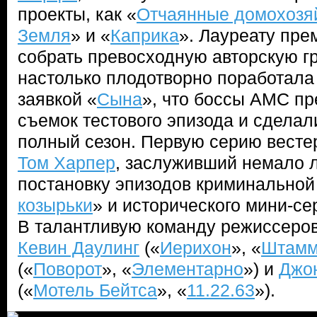
проекты, как «
Отчаянные домохозя
Земля
» и «
Каприка
». Лауреату пр
собрать превосходную авторскую гр
настолько плодотворно поработала
заявкой «
Сына
», что боссы AMC пр
съемок тестового эпизода и сделали
полный сезон. Первую серию весте
Том Харпер
, заслуживший немало л
постановку эпизодов криминальной
козырьки
» и исторического мини-се
В талантливую команду режиссеров
Кевин Даулинг
(«
Иерихон
», «
Штам
(«
Поворот
», «
Элементарно
») и
Джон
(«
Мотель Бейтса
», «
11.22.63
»).