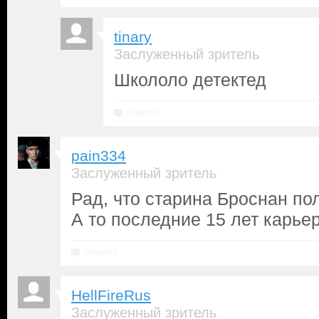
tinary
Заслуженный зритель
Школоло детектед
Ответить
pain334
Заслуженный зритель
Рад, что старина Броснан по
А то последние 15 лет карьер
Ответить
HellFireRus
Заслуженный зритель