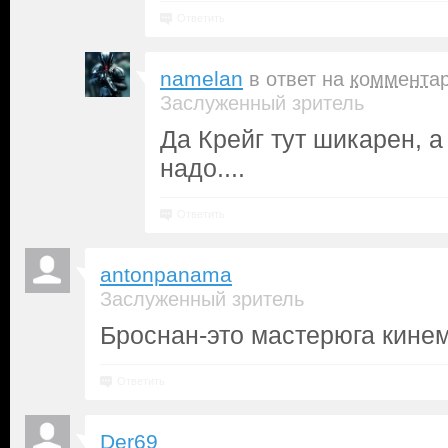
Ответить
namelan
в ответ на
коммента
Заслуженный зритель
Да Крейг тут шикарен, а
надо....
Ответить
antonpanama
Заслуженный зритель
Броснан-это мастерюга кине
Ответить
Der69