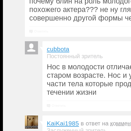
почему блин на роль молодог
похожего актера??? не ну гля
совершенно другой формы че
Ответить
cubbota
Постоянный зритель
Нос в молодости отличае
старом возрасте. Нос и
части тела которые про
течении жизни
Ответить
KaiKai1985
в ответ на
коммен
Заслуженный зритель