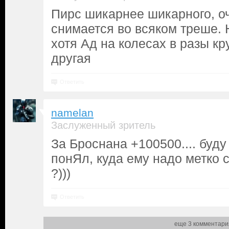
Пирс шикарнее шикарного, о
снимается во всяком треше. 
хотя Ад на колесах в разы кр
другая
Ответить
namelan
Заслуженный зритель
За Броснана +100500.... буду
понЯл, куда ему надо метко 
?)))
Ответить
еще 3 комментари