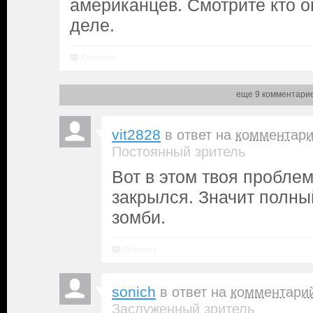
американцев. Смотрите кто о
деле.
Ответить
еще 9 комментари
vit2828
в ответ на
комментар
Постоянный зритель
Вот в этом твоя проблем
закрылся. Значит полны
зомби.
Ответить
sonich
в ответ на
комментари
Заслуженный зритель