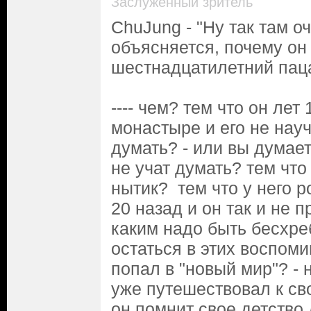
Заслуженный зритель
ChuJung - "Ну так там о
объясняется, почему он
шестнадцатилетний пац
---- чем? тем что он лет
монастыре и его не науч
думать? - или вы думае
не учат думать? тем что
нытик? тем что у него 
20 назад и он так и не п
каким надо быть бесхр
остаться в этих воспоми
попал в "новый мир"? - н
уже путешествовал к св
он помнит свое детство