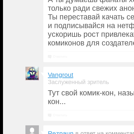
только ради свежих ано
Ты переставай качать с
и подписывайся на нетф
ускоришь рост привлек
комиконов для создател
Ответить
Vangrout
Заслуженный зритель
Тут свой комик-кон, на
кон...
Ответить
Rezpaun
в ответ на
коммента