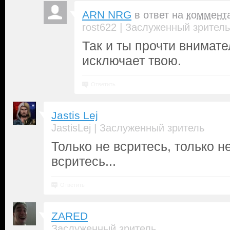
ARN NRG
в ответ на
коммент
|
rost622
Заслуженный зритель
Так и ты прочти внимат
исключает твою.
Ответить
Jastis Lej
|
JastisLej
Заслуженный зритель
Только не всритесь, только н
всритесь...
Ответить
ZARED
Заслуженный зритель