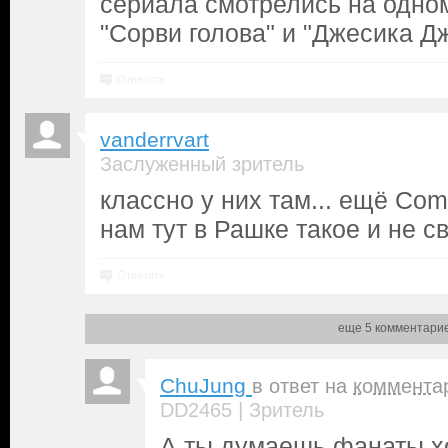
сериала смотрелись на одно
"Сорви голова" и "Джесика Д
Ответить
vanderrvart
Заслуженный зритель
классно у них там... ещё Com
нам тут в Рашке такое и не св
Ответить
еще 5 комментари
ChuJung
в ответ на
коммента
|
DD2465
Зритель
А ты думаешь фанаты х