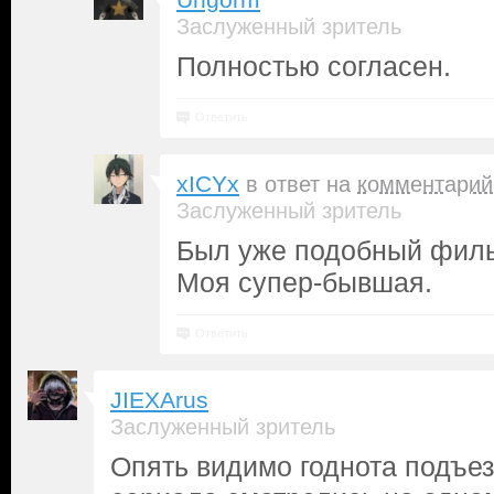
Ungorm
Заслуженный зритель
Полностью согласен.
Ответить
xICYx
в ответ на
комментарий
Заслуженный зритель
Был уже подобный филь
Моя супер-бывшая.
Ответить
JIEXArus
Заслуженный зритель
Опять видимо годнота подъе