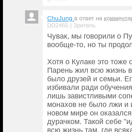
Ответить
ChuJung
в ответ на
коммента
|
DD2465
Зритель
Чувак, мы говорили о П
вообще-то, но ты продол
Хотя о Кулаке это тоже 
Парень жил всю жизнь в 
было друзей и семьи. Е
избивали ради обучения
лишь завистливыми сопе
монахов не было лжи и и
новом мире он оказалс
дурачком. Такой себе "и
всю жизнь там, где всяк