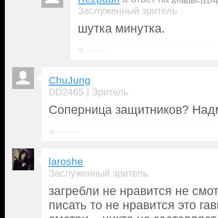
Заслуженный зритель
шутка минутка.
Ответить
ChuJung
|
DD2465
Зритель
Соперница защитников? Надм
Ответить
laroshe
Заслуженный зритель
загребли не нравится не смо
писать то не нравится это гав