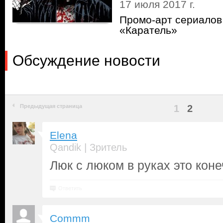
17 июля 2017 г.
Промо-арт сериалов
«Каратель»
Обсуждение новости
Предыдущая страница
1
2
Elena
|
Qandik
Зритель
Люк с люком в руках это кон
Ответить
Commm