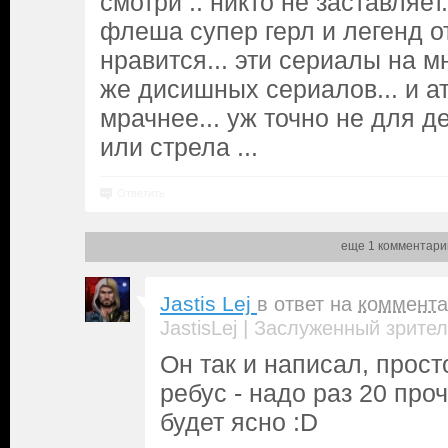
смотри .. никто не заставляет
флеша супер герл и легенд о
нравится... эти сериалы на м
же дисишных сериалов... и а
мрачнее... уж точно не для д
или стрела ...
Ответить
еще 1 комментари
Jastis Lej
в ответ на
коммента
|
JastisLej
Заслуженный зрител
Он так и написал, прост
ребус - надо раз 20 проч
будет ясно :D