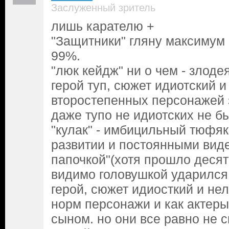
Заслуженный зритель
лишь карателю +
"Защитники" гляну максимум 
99%.
"люк кейдж" ни о чем - злоде
герой туп, сюжет идиотский и
второстепенных персонажей
даже тупо не идиотских не б
"кулак" - имбицильный тюфяк
развитии и постоянными вид
папочкой"(хотя прошло десят
видимо головушкой ударился 
герой, сюжет идиосткий и не
норм персонажи и как актеры 
сыном. но они все равно не 