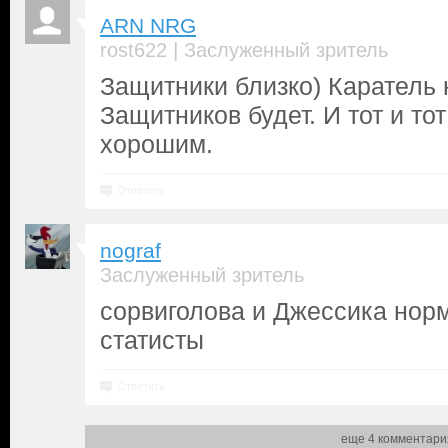
ARN NRG
|
rost622
Заслуженный зритель
Защитники близко) Каратель
Защитников будет. И тот и то
хорошим.
Ответить
nograf
Заслуженный зритель
сорвиголова и Джессика нор
статисты
Ответить
еще 4 комментари