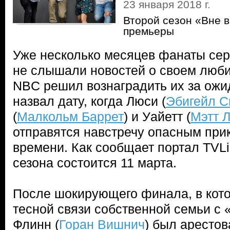
23 января 2018 г.
Второй сезон «Вне 
премьеры
Уже несколько месяцев фанаты сер
не слышали новостей о своем люби
NBC решил вознаградить их за ожи
назвал дату, когда Люси (
Эбигейл С
(
Малкольм Баррет
) и Уайетт (
Мэтт 
отправятся навстречу опасным при
времени. Как сообщает портал TVLi
сезона состоится 11 марта.
После шокирующего финала, в кот
тесной связи собственной семьи с 
Флинн (
Горан Вишнич
) был аресто