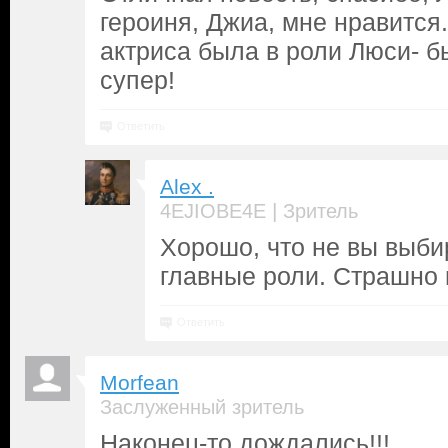
героиня, Джиа, мне нравится.
актриса была в роли Люси- 
супер!
Ответить
Alex .
|
4EJIOBE4E
Зритель
Хорошо, что не вы выби
главные роли. Страшно 
Ответить
Morfean
Заслуженный зритель
Наконец-то дождались!!!