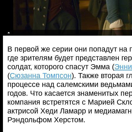
В первой же серии они попадут на 
где зрителям будет представлен г
солдат, которого спасут Эмма (
Энни
(
Сюзанна Томпсон
). Также вторая 
процессе над салемскими ведьмами
годов. Что касается знаменитых пер
компания встретятся с Марией Скл
актрисой Хеди Ламарр и медиамаг
Рэндольфом Херстом.