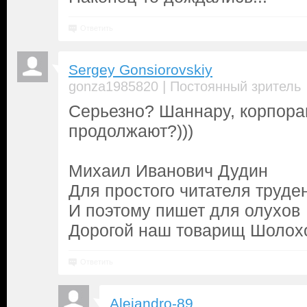
Ответить
Sergey Gonsiorovskiy
|
gonza1985820
Постоянный зритель
Серьезно? Шаннару, корпора
продолжают?)))
Михаил Иванович Дудин
Для простого читателя труде
И поэтому пишет для олухов
Дорогой наш товарищ Шолохо
Ответить
Alejandro-89