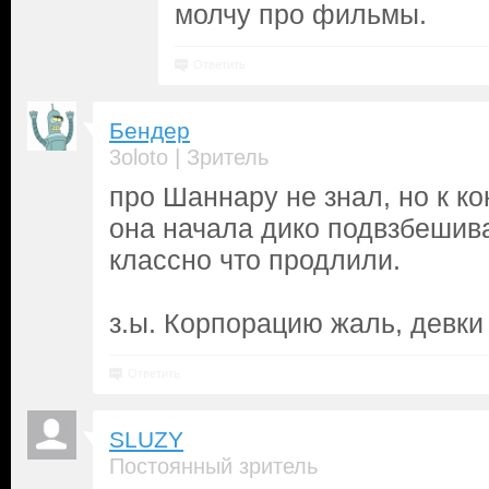
молчу про фильмы.
Ответить
Бендер
|
3oloto
Зритель
про Шаннару не знал, но к ко
она начала дико подвзбешиват
классно что продлили.
з.ы. Корпорацию жаль, девки
Ответить
SLUZY
Постоянный зритель