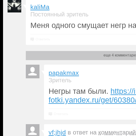
kaliMa
Постоянный зритель
Меня одного смущает негр на
Ответить
еще 4 комментари
papakmax
Зритель
Негры там были.
https://
fotki.yandex.ru/get/603
Ответить
vf;jhjd
в ответ на
комментарий