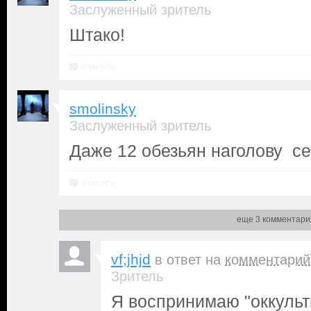
Заслуженный зритель
Штако!
Ответить
smolinsky
Заслуженный зритель
Даже 12 обезьян наголову се
Ответить
еще 3 комментари
vf;jhjd
в ответ на
комментарий
Зритель
Я воспринимаю "оккульт