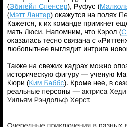
(
Эбигейл Спенсер
), Руфус (
Малкол
(
Мэтт Лантер
) окажутся на полях П
Кажется, к их команде примкнет ещ
мать Люси. Напомним, что Кэрол (
С
оказалась тесно связана с «Риттен
любопытнее выглядит интрига ново
Также на свежих кадрах можно опо
историческую фигуру — ученую Ма
Кюри (
Ким Баббс
). Кроме нее, в се
реальные персоны —
актриса Хеди
Уильям Рэндольф Херст.
Очередные приключения в разных 