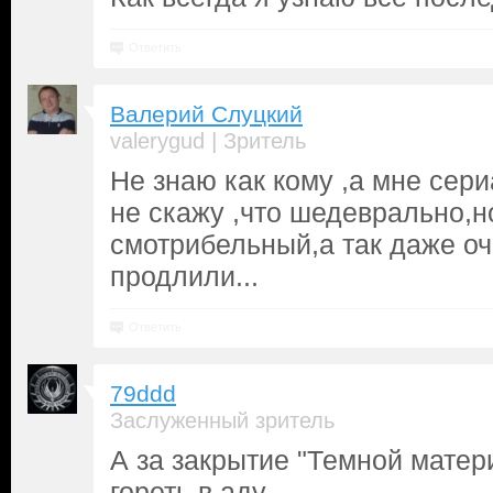
Ответить
Валерий Слуцкий
|
valerygud
Зритель
Не знаю как кому ,а мне сер
не скажу ,что шедеврально,н
смотрибельный,а так даже оч
продлили...
Ответить
79ddd
Заслуженный зритель
А за закрытие "Темной матери
гореть в аду.