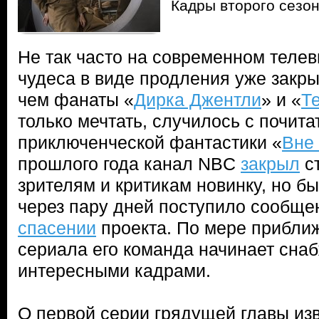
Кадры второго сезо
Не так часто на современном теле
чудеса в виде продления уже закрыт
чем фанаты «
Дирка Джентли
» и «
Т
только мечтать, случилось с почит
приключенческой фантастики «
Вне
прошлого года канал NBC
закрыл
с
зрителям и критикам новинку, но б
через пару дней поступило сообще
спасении
проекта. По мере приближ
сериала его команда начинает снаб
интересными кадрами.
О первой серии грядущей главы изв