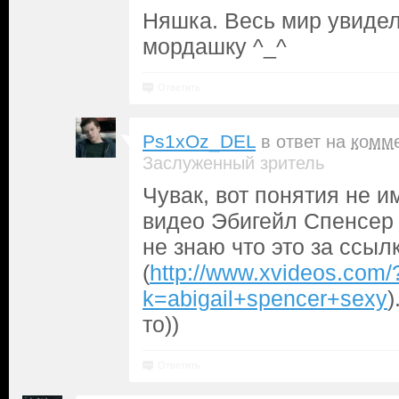
Няшка. Весь мир увидел
мордашку ^_^
Ответить
Ps1xOz_DEL
в ответ на
комм
Заслуженный зритель
Чувак, вот понятия не и
видео Эбигейл Спенсер 
не знаю что это за ссыл
(
http://www.xvideos.com/
k=abigail+spencer+sexy
)
то))
Ответить