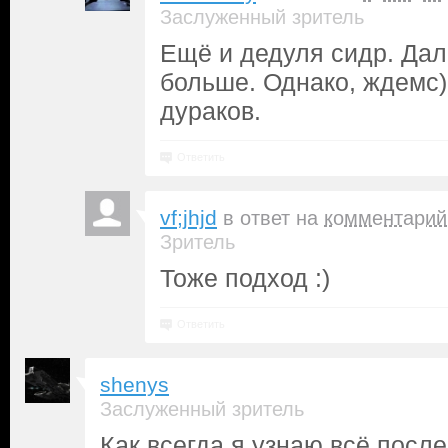
Заслуженный зритель
Ещё и дедуля сидр. Да
больше. Однако, ждемс)
дураков.
Ответить
vf;jhjd
в ответ на
комментарий
Зритель
Тоже подход :)
Ответить
shenys
Заслуженный зритель
Как всегда я узнаю всё после