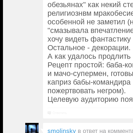
обезьянах" как некий с
религиознвм мракобесие
особенной не заметил (
"смазывала впечатление")
хочу видеть фантастику 
Остальное - декорации. 
А как удалось продлить
Рецепт простой: баба-к
и мачо-супермен, готов
каприз бабы-командира 
пожертвовать негром).
Целевую аудиторию пояс
Ответить
smolinsky
в ответ на
коммент