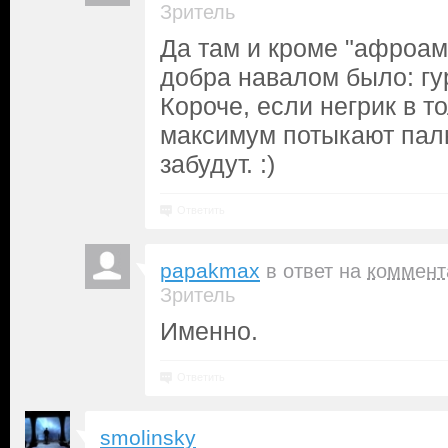
Зритель
Да там и кроме "афроам
добра навалом было: гур
Короче, если негрик в то
максимум потыкают пал
забудут. :)
Ответить
papakmax
в ответ на
коммент
Зритель
Именно.
Ответить
smolinsky