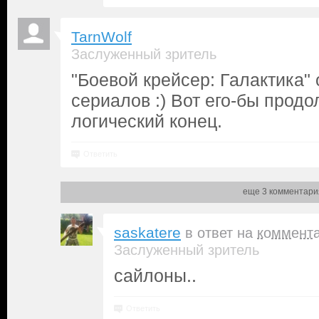
TarnWolf
Заслуженный зритель
"Боевой крейсер: Галактика"
сериалов :) Вот его-бы прод
логический конец.
Ответить
еще 3 комментари
saskatere
в ответ на
коммент
Заслуженный зритель
сайлоны..
Ответить