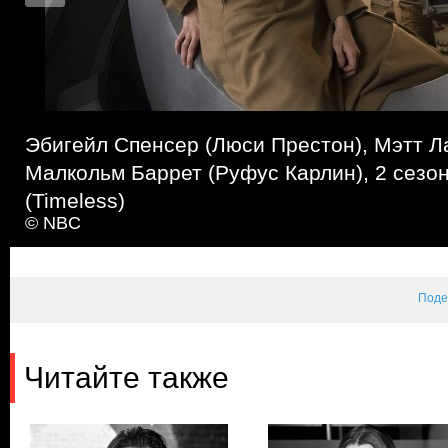
Эбигейл Спенсер (Люси Престон), Мэтт Ла
Малкольм Баррет (Руфус Карлин), 2 сезон
(Timeless)
© NBC
Поде
Читайте также