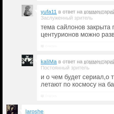
yufa11
в ответ на
комментари
Заслуженный зритель
тема сайлонов закрыта 
центурионов можно разв
Ответить
kaliMa
в ответ на
комментари
Постоянный зритель
и о чем будет сериал,о 
летают по космосу на ба
Ответить
laroshe