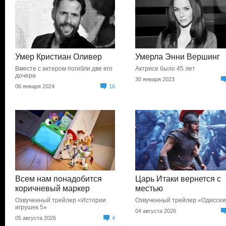
Умер Кристиан Оливер
Умерла Энни Вершинг
Вместе с актером погибли две его
Актрисе было 45 лет
дочери
30 января 2023
06 января 2024
16
Всем нам понадобится
Царь Итаки вернется с
коричневый маркер
местью
Озвученный трейлер «Истории
Озвученный трейлер «Одиссе
игрушек 5»
04 августа 2026
05 августа 2026
4