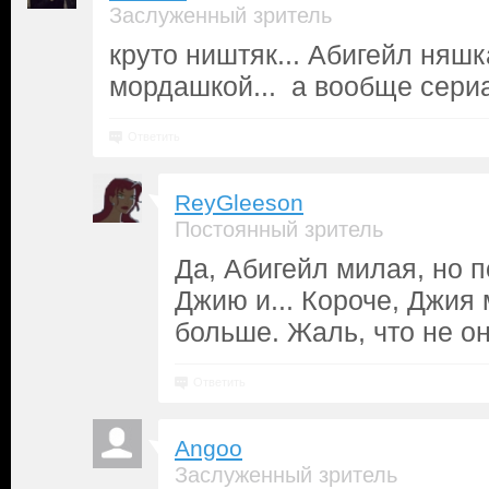
Заслуженный зритель
круто ништяк... Абигейл няшка
мордашкой... а вообще сери
Ответить
ReyGleeson
Постоянный зритель
Да, Абигейл милая, но 
Джию и... Короче, Джия
больше. Жаль, что не он
Ответить
Angoo
Заслуженный зритель