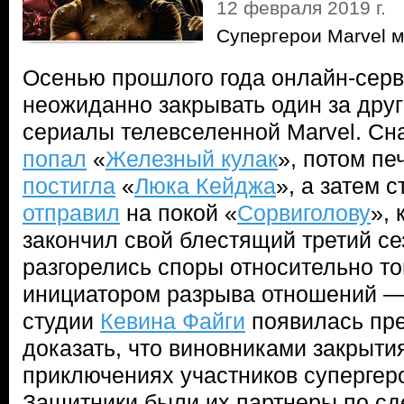
12 февраля 2019 г.
Супергерои Marvel м
Осенью прошлого года онлайн-серви
неожиданно закрывать один за дру
сериалы телевселенной Marvel. Сн
попал
«
Железный кулак
», потом пе
постигла
«
Люка Кейджа
», а затем 
отправил
на покой «
Сорвиголову
», 
закончил свой блестящий третий се
разгорелись споры относительно тог
инициатором разрыва отношений — N
студии
Кевина Файги
появилась пре
доказать, что виновниками закрыти
приключениях участников супергер
Защитники были их партнеры по сд