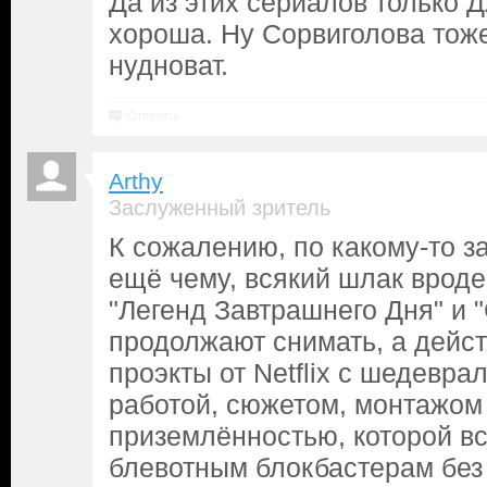
Да из этих сериалов только 
хороша. Ну Сорвиголова тоже
нудноват.
Ответить
Arthy
Заслуженный зритель
К сожалению, по какому-то з
ещё чему, всякий шлак вроде
"Легенд Завтрашнего Дня" и 
продолжают снимать, а дейс
проэкты от Netflix с шедевра
работой, сюжетом, монтажом
приземлённостью, которой вс
блевотным блокбастерам без