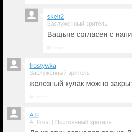
skeit2
Заслуженный зритель
Ващьпе согласен с напи
Ответить
frostywka
Заслуженный зритель
железный кулак можно закрыть
Ответить
A F
|
A_Frost
Постоянный зритель