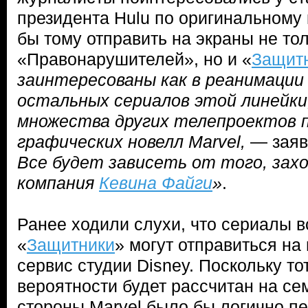
президента Hulu по оригинальному 
бы тому отправить на экраны не то
«Правонарушителей», но и «
Защит
заинтересованы как в реанимации 
остальных сериалов этой линейки,
множества других телепроектов 
графических новелл Marvel,
— заяв
Все будет зависеть от того, зах
компания
Кевина Файги
»
.
Ранее ходили слухи, что сериалы 
«
Защитники
» могут отправиться на
сервис студии Disney. Поскольку то
вероятности будет рассчитан на се
стороны Marvel было бы логично пе